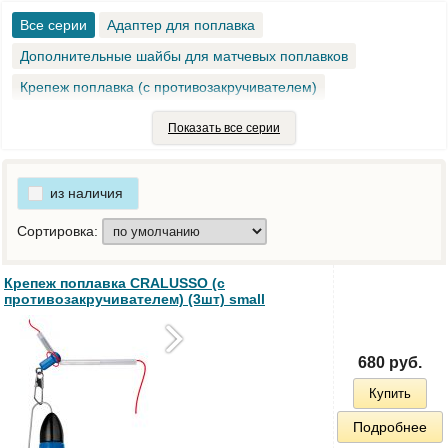
Все серии
Адаптер для поплавка
Дополнительные шайбы для матчевых поплавков
Крепеж поплавка (с противозакручивателем)
Пенал для поплавков
Универсальный держатель светлячка
Показать все серии
Крепеж матчевого поплавка
Набор килей для поплавков
Набор креплений для поплавков
из наличия
Сортировка:
Крепеж поплавка CRALUSSO (с
противозакручивателем) (3шт) small
680 руб.
Купить
Подробнее