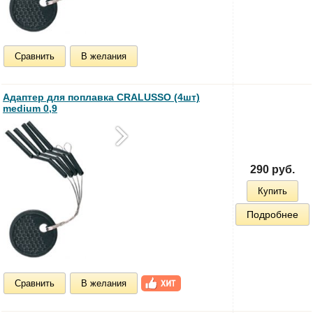
Сравнить
В желания
Адаптер для поплавка CRALUSSO (4шт)
medium 0,9
290 руб.
Купить
Подробнее
Сравнить
В желания