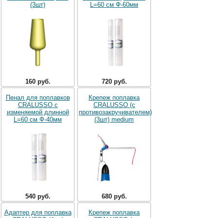
(3шт)
L=60 см Ф-60мм
160 руб.
720 руб.
Пенал для поплавков
Крепеж поплавка
CRALUSSO с
CRALUSSO (с
изменяемой длинной
противозакручивателем)
L=60 см Ф-40мм
(3шт) medium
540 руб.
680 руб.
Адаптер для поплавка
Крепеж поплавка