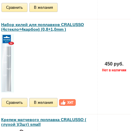
Сравнить
В желания
Набор килей для поплавков CRALUSSO
(4стекло+4карбон) (0,8+1,0mm )
450 руб.
Сравнить
В желания
Крепеж матчевого поплавка CRALUSSO (
глухой )(3шт) small