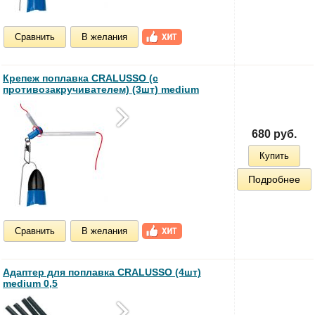
Сравнить
В желания
Крепеж поплавка CRALUSSO (с
противозакручивателем) (3шт) medium
680 руб.
Купить
Подробнее
Сравнить
В желания
Адаптер для поплавка CRALUSSO (4шт)
medium 0,5