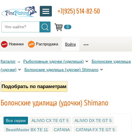
+7(925) 514-82-50
0
Новинки
Распродажа
Войти
Каталог
→
Рыболовные удочки (удилища)
Болонские удилища
(удочки)
Болонские удилища (удочки) Shimano
Подобрать по параметрам
Болонские удилища (удочки) Shimano
Все серии
ALIVIO CX TE GT 5
ALIVIO DX TE GT 5
BeastMaster BX TE 11
CATANA
CATANA FX TE GT 5