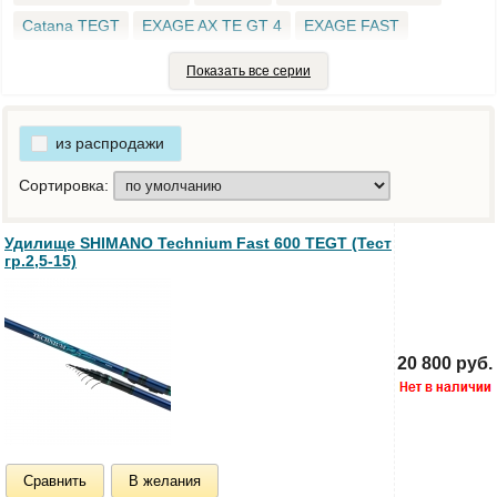
Catana TEGT
EXAGE AX TE GT 4
EXAGE FAST
EXAGE LITE
EXAGE SEA
Nexave AX TE GT 7
Показать все серии
Nexave BX TE GT 11 XXH
SUPER ULTEGRA AX TE GT 4
SUPER ULTEGRA AX TE GT 5
TECHNIUM AX TE GT 6
из распродажи
Technium Fast
TECHNIUM FX TE GT 5
Technium Lite
Сортировка:
TECHNIUM TE GT 9
VENGEANCE AX TE GT 4
Удилище SHIMANO Technium Fast 600 TEGT (Тест
гр.2,5-15)
20 800 руб.
Сравнить
В желания