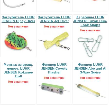
Заглубитель LUHR
Заглубитель LUHR
Карабины LUHR
JENSEN Dipsy Diver
JENSEN Jet Diver
JENSEN Luxon Duo-
Lock Snaps
Монтаж из вращ.
Флэшер LUHR
Флэшер LUHR
лепест. LUHR
JENSEN Coyote
JENSEN Abe and Al
JENSEN Kokanee
Flasher
3-Way Swive
Troll