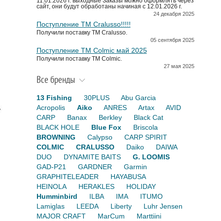
11.01.2026 г. выходные Заказы можно оформлять через
сайт, они будут обработаны начиная с 12.01.2026 г.
24 декабря 2025
Поступление TM Cralusso!!!!!
Получили поставку ТМ Cralusso.
05 сентября 2025
Поступление TM Colmic май 2025
Получили поставку ТМ Colmic.
27 мая 2025
Все бренды
13 Fishing
30PLUS
Abu Garcia
Acropolis
Aiko
ANRES
Artax
AVID
CARP
Banax
Berkley
Black Cat
BLACK HOLE
Blue Fox
Briscola
BROWNING
Calypso
CARP SPIRIT
COLMIC
CRALUSSO
Daiko
DAIWA
DUO
DYNAMITE BAITS
G. LOOMIS
GAD-P21
GARDNER
Garmin
GRAPHITELEADER
HAYABUSA
HEINOLA
HERAKLES
HOLIDAY
Humminbird
ILBA
IMA
ITUMO
Lamiglas
LEEDA
Liberty
Luhr Jensen
MAJOR CRAFT
MarCum
Marttiini