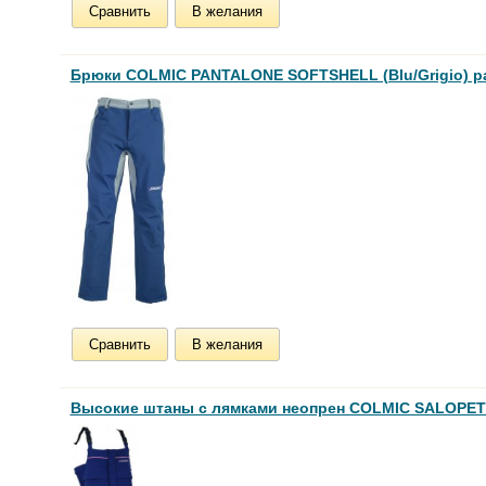
Сравнить
В желания
Брюки COLMIC PANTALONE SOFTSHELL (Blu/Grigio) р
Сравнить
В желания
Высокие штаны с лямками неопрен COLMIC SALOPE