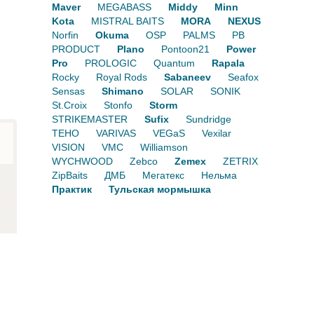
Maver
MEGABASS
Middy
Minn
Kota
MISTRAL BAITS
MORA
NEXUS
Norfin
Okuma
OSP
PALMS
PB
PRODUCT
Plano
Pontoon21
Power
Pro
PROLOGIC
Quantum
Rapala
Rocky
Royal Rods
Sabaneev
Seafox
Sensas
Shimano
SOLAR
SONIK
St.Croix
Stonfo
Storm
STRIKEMASTER
Sufix
Sundridge
TEHO
VARIVAS
VEGaS
Vexilar
VISION
VMC
Williamson
WYCHWOOD
Zebco
Zemex
ZETRIX
ZipBaits
ДМБ
Мегатекс
Нельма
Практик
Тульская мормышка