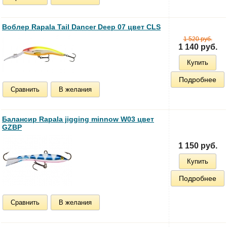
Воблер Rapala Tail Dancer Deep 07 цвет CLS
1 520 руб.
1 140 руб.
Купить
Подробнее
Сравнить
В желания
Балансир Rapala jigging minnow W03 цвет
GZBP
1 150 руб.
Купить
Подробнее
Сравнить
В желания