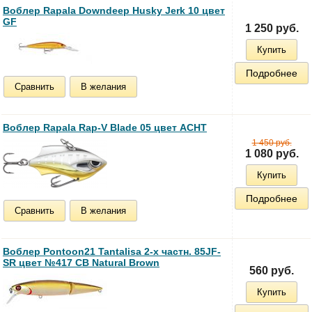
Воблер Rapala Downdeep Husky Jerk 10 цвет
GF
1 250 руб.
Купить
Подробнее
Сравнить
В желания
Воблер Rapala Rap-V Blade 05 цвет ACHT
1 450 руб.
1 080 руб.
Купить
Подробнее
Сравнить
В желания
Воблер Pontoon21 Tantalisa 2-x частн. 85JF-
SR цвет №417 CB Natural Brown
560 руб.
Купить