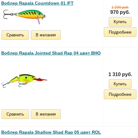
Воблер Rapala Countdown 01 /FT
1 290 руб.
970 руб.
Купить
Подробнее
Сравнить
В желания
Воблер Rapala Jointed Shad Rap 04 цвет BHO
1 310 руб.
Купить
Подробнее
Сравнить
В желания
Воблер Rapala Shallow Shad Rap 05 цвет ROL