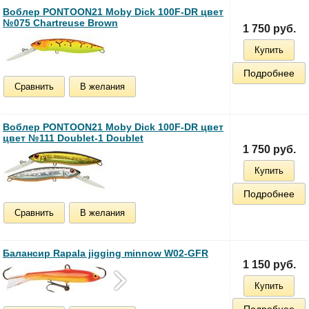
Воблер PONTOON21 Moby Dick 100F-DR цвет
№075 Chartreuse Brown
1 750 руб.
Купить
Подробнее
Сравнить
В желания
Воблер PONTOON21 Moby Dick 100F-DR цвет
цвет №111 Doublet-1 Doublet
1 750 руб.
Купить
Подробнее
Сравнить
В желания
Балансир Rapala jigging minnow W02-GFR
1 150 руб.
Купить
Подробнее