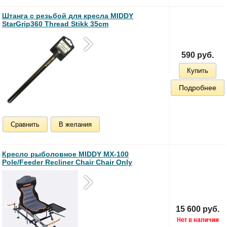
Штанга с резьбой для кресла MIDDY
StarGrip360 Thread Stikk 35cm
590 руб.
Купить
Подробнее
Сравнить
В желания
Кресло рыболовное MIDDY MX-100
Pole/Feeder Recliner Chair Chair Only
15 600 руб.