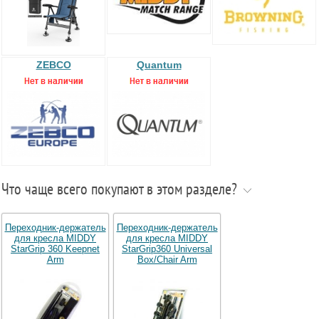
ZEBCO
Quantum
Что чаще всего покупают в этом разделе?
Переходник-держатель
Переходник-держатель
для кресла MIDDY
для кресла MIDDY
StarGrip 360 Keepnet
StarGrip360 Universal
Arm
Box/Chair Arm