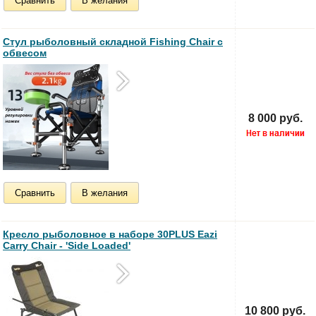
Сравнить
В желания
Стул рыболовный складной Fishing Chair с
обвесом
8 000 руб.
Сравнить
В желания
Кресло рыболовное в наборе 30PLUS Eazi
Carry Chair - 'Side Loaded'
10 800 руб.