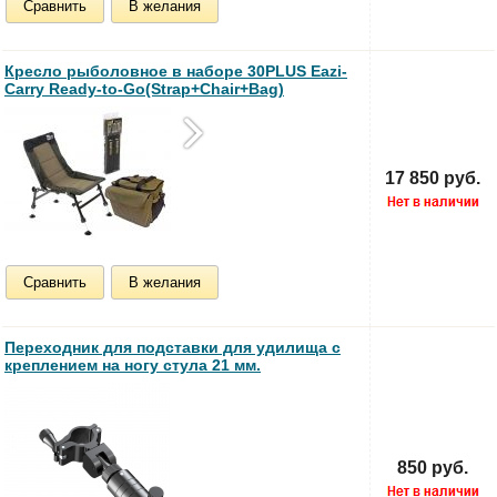
Сравнить
В желания
Кресло рыболовное в наборе 30PLUS Eazi-
Carry Ready-to-Go(Strap+Chair+Bag)
17 850 руб.
Сравнить
В желания
Переходник для подставки для удилища с
креплением на ногу стула 21 мм.
850 руб.