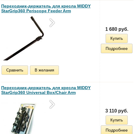
Переходник-держатель для кресла MIDDY
StarGrip360 Periscope Feeder Arm
1 680 руб.
Купить
Подробнее
Сравнить
В желания
Переходник-держатель для кресла MIDDY
StarGrip360 Universal Box/Chair Arm
3 110 руб.
Купить
Подробнее