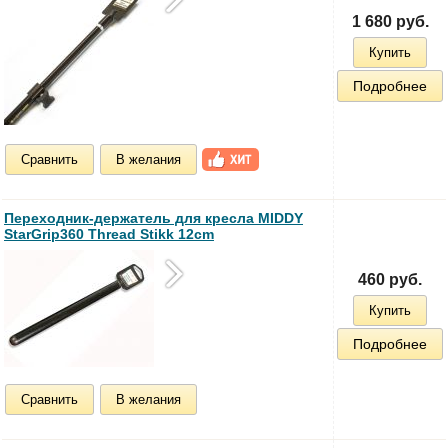
1 680 руб.
Купить
Подробнее
Сравнить
В желания
Переходник-держатель для кресла MIDDY
StarGrip360 Thread Stikk 12cm
460 руб.
Купить
Подробнее
Сравнить
В желания