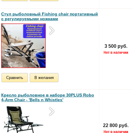
Стул рыболовный Fishing chair портативный
с регулируемыми ножками
3 500 руб.
Сравнить
В желания
Кресло рыболовное в наборе 30PLUS Robo
4-Arm Chair - 'Bells n Whistles'
22 800 руб.