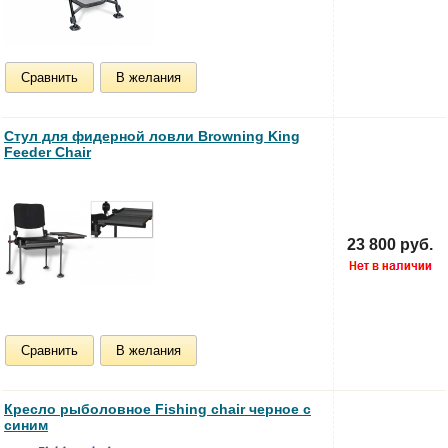
Сравнить
В желания
Стул для фидерной ловли Browning King
Feeder Chair
23 800 руб.
Сравнить
В желания
Кресло рыболовное Fishing chair черное с
синим