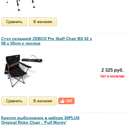
Сравнить
В желания
Стул складной ZEBCO Pro Staff Chair BS 42 x
58 x 55cm с чехлом
2 325 руб.
Сравнить
В желания
Кресло рыболовное в наборе 30PLUS
Original Robo Chair - 'Full Monty'