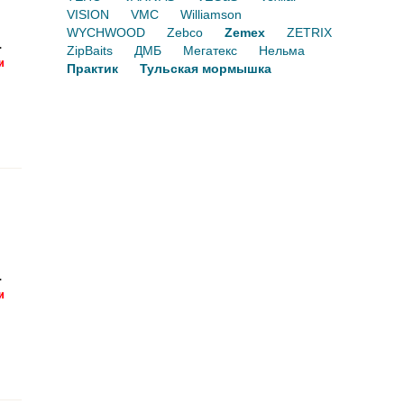
VISION
VMC
Williamson
WYCHWOOD
Zebco
Zemex
ZETRIX
.
ZipBaits
ДМБ
Мегатекс
Нельма
Практик
Тульская мормышка
.