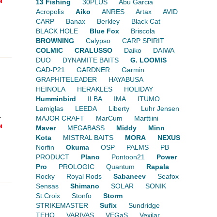
13 Fishing
30PLUS
Abu Garcia
Acropolis
Aiko
ANRES
Artax
AVID
CARP
Banax
Berkley
Black Cat
BLACK HOLE
Blue Fox
Briscola
BROWNING
Calypso
CARP SPIRIT
COLMIC
CRALUSSO
Daiko
DAIWA
DUO
DYNAMITE BAITS
G. LOOMIS
GAD-P21
GARDNER
Garmin
GRAPHITELEADER
HAYABUSA
HEINOLA
HERAKLES
HOLIDAY
Humminbird
ILBA
IMA
ITUMO
Lamiglas
LEEDA
Liberty
Luhr Jensen
.
MAJOR CRAFT
MarCum
Marttiini
Maver
MEGABASS
Middy
Minn
Kota
MISTRAL BAITS
MORA
NEXUS
Norfin
Okuma
OSP
PALMS
PB
PRODUCT
Plano
Pontoon21
Power
Pro
PROLOGIC
Quantum
Rapala
Rocky
Royal Rods
Sabaneev
Seafox
Sensas
Shimano
SOLAR
SONIK
St.Croix
Stonfo
Storm
STRIKEMASTER
Sufix
Sundridge
TEHO
VARIVAS
VEGaS
Vexilar