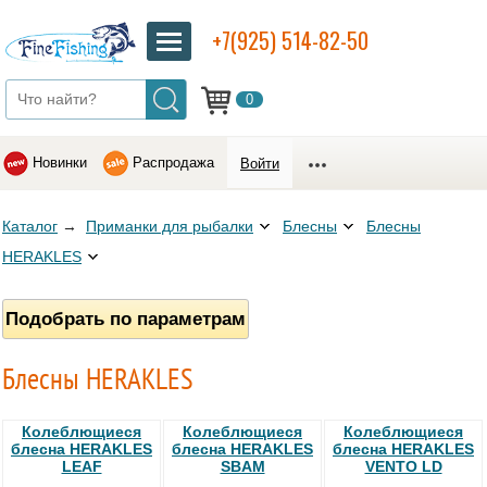
+7(925) 514-82-50
0
Новинки
Распродажа
Войти
Каталог
→
Приманки для рыбалки
Блесны
Блесны
HERAKLES
Подобрать по параметрам
Блесны HERAKLES
Колеблющиеся
Колеблющиеся
Колеблющиеся
блесна HERAKLES
блесна HERAKLES
блесна HERAKLES
LEAF
SBAM
VENTO LD