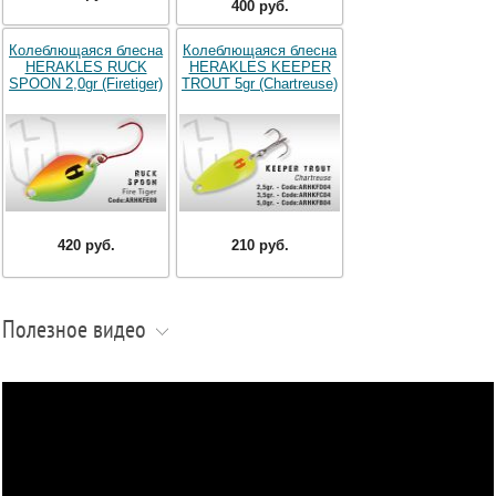
400 руб.
Колеблющаяся блесна
Колеблющаяся блесна
HERAKLES RUCK
HERAKLES KEEPER
SPOON 2,0gr (Firetiger)
TROUT 5gr (Chartreuse)
420 руб.
210 руб.
Полезное видео