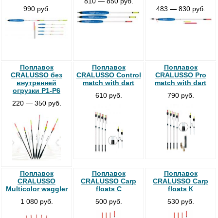
810 — 850 руб.
990 руб.
483 — 830 руб.
Поплавок
Поплавок
Поплавок
CRALUSSO без
CRALUSSO Control
CRALUSSO Pro
внутренней
match with dart
match with dart
огрузки P1-P6
610 руб.
790 руб.
220 — 350 руб.
Поплавок
Поплавок
Поплавок
CRALUSSO
CRALUSSO Carp
CRALUSSO Carp
Multicolor waggler
floats С
floats К
1 080 руб.
500 руб.
530 руб.