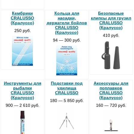
Кембрики
Кольца для
Безопасные
CRALUSSO
насадки,
клипсы для грузил
(Кралуссо)
держатели бойлов
CRALUSSO
CRALUSSO
(Кралуссо)
250 руб.
(Кралуссо)
410 руб.
94 — 300 руб.
Инструменты для
Подставки под
Аксессуары для
рыбалки
удилища
поплавков
CRALUSSO
CRALUSSO
CRALUSSO
(Кралуссо)
(Кралуссо)
180 — 5 850 руб.
900 — 2 610 руб.
160 — 720 руб.