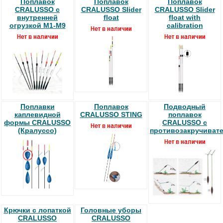
Поплавок
Поплавок
Поплавок
CRALUSSO с
CRALUSSO Slider
CRALUSSO Slider
внутренней
float
float with
огрузкой M1-M9
calibration
Поплавки
Поплавок
Подводный
каплевидной
CRALUSSO STING
поплавок
формы CRALUSSO
CRALUSSO с
(Кралуссо)
противозакручиват
Крючки с лопаткой
Головные уборы
CRALUSSO
CRALUSSO