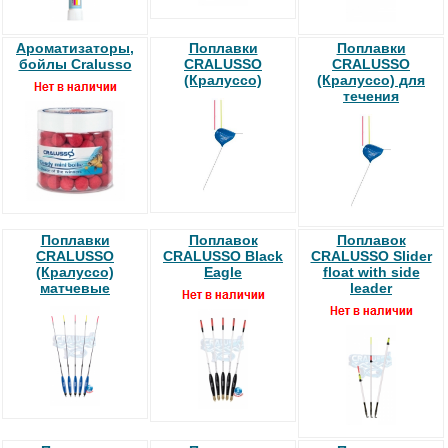
Ароматизаторы,
Поплавки
Поплавки
бойлы Cralusso
CRALUSSO
CRALUSSO
(Кралуссо)
(Кралуссо) для
течения
Поплавки
Поплавок
Поплавок
CRALUSSO
CRALUSSO Black
CRALUSSO Slider
(Кралуссо)
Eagle
float with side
матчевые
leader