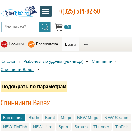
+7(925) 514-82-50
0
Новинки
Распродажа
Войти
Каталог
→
Рыболовные удочки (удилища)
Спиннинги
Спиннинги Banax
Подобрать по параметрам
Спиннинги Banax
Все серии
Blade
Burst
Mega
NEW Mega
NEW Stratos
NEW TinFish
NEW Ultra
Spurt
Stratos
Thunder
TinFish