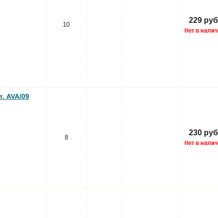
229 руб
10
. AVA/09
230 руб
8