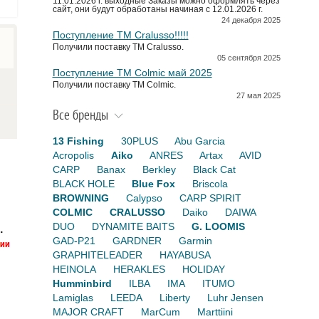
11.01.2026 г. выходные Заказы можно оформлять через
сайт, они будут обработаны начиная с 12.01.2026 г.
24 декабря 2025
Поступление TM Cralusso!!!!!
Получили поставку ТМ Cralusso.
05 сентября 2025
Поступление TM Colmic май 2025
Получили поставку ТМ Colmic.
27 мая 2025
Все бренды
13 Fishing
30PLUS
Abu Garcia
Acropolis
Aiko
ANRES
Artax
AVID
CARP
Banax
Berkley
Black Cat
BLACK HOLE
Blue Fox
Briscola
BROWNING
Calypso
CARP SPIRIT
COLMIC
CRALUSSO
Daiko
DAIWA
DUO
DYNAMITE BAITS
G. LOOMIS
.
GAD-P21
GARDNER
Garmin
GRAPHITELEADER
HAYABUSA
HEINOLA
HERAKLES
HOLIDAY
Humminbird
ILBA
IMA
ITUMO
Lamiglas
LEEDA
Liberty
Luhr Jensen
MAJOR CRAFT
MarCum
Marttiini