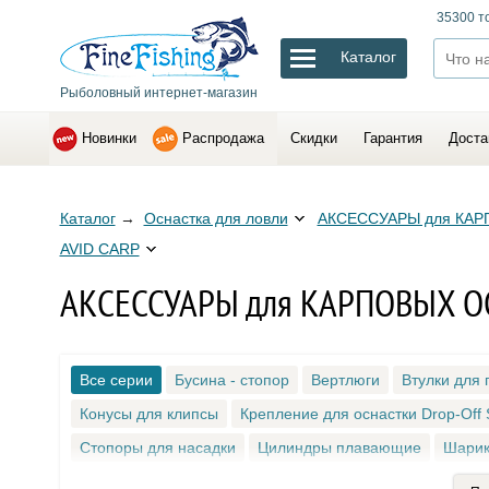
35300 т
Каталог
Рыболовный интернет-магазин
Новинки
Распродажа
Скидки
Гарантия
Доста
Каталог
→
Оснастка для ловли
АКСЕССУАРЫ для КА
AVID CARP
АКСЕССУАРЫ для КАРПОВЫХ О
Все серии
Бусина - стопор
Вертлюги
Втулки для 
Конусы для клипсы
Крепление для оснастки Drop-Off
Стопоры для насадки
Цилиндры плавающие
Шарик