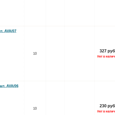
т. AVA/07
327 руб
10
шт. AVA/06
230 руб
10