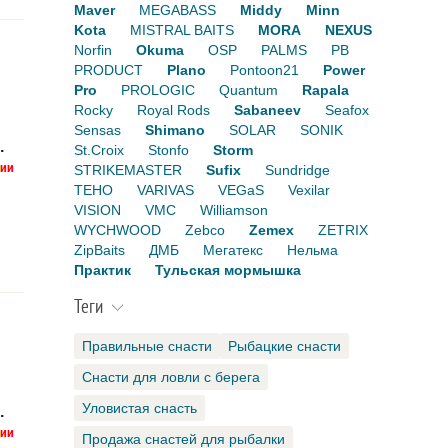
Maver
MEGABASS
Middy
Minn
Kota
MISTRAL BAITS
MORA
NEXUS
Norfin
Okuma
OSP
PALMS
PB
PRODUCT
Plano
Pontoon21
Power
Pro
PROLOGIC
Quantum
Rapala
Rocky
Royal Rods
Sabaneev
Seafox
Sensas
Shimano
SOLAR
SONIK
.
St.Croix
Stonfo
Storm
STRIKEMASTER
Sufix
Sundridge
TEHO
VARIVAS
VEGaS
Vexilar
VISION
VMC
Williamson
WYCHWOOD
Zebco
Zemex
ZETRIX
ZipBaits
ДМБ
Мегатекс
Нельма
Практик
Тульская мормышка
Теги
Правильные снасти
Рыбацкие снасти
Снасти для ловли с берега
Уловистая снасть
.
Продажа снастей для рыбалки