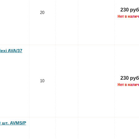
230 руб
20
exi AVA/37
230 руб
10
 шт. AVMS/P