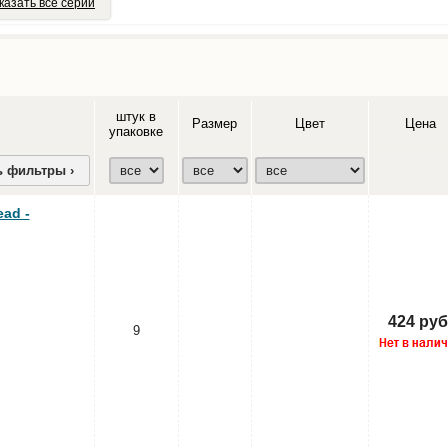
казать все серии
штук в
Размер
Цвет
Цена
упаковке
ь фильтры ›
ad -
424 руб
9