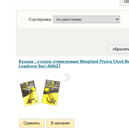
По
Сортировка:
сбросит
Бусина - стопор утяжеленная Weighted Flying Chod Be
Leadcore 9шт AVA/27
Сравнить
В желания