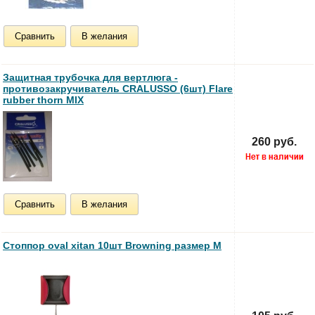
Сравнить
В желания
Защитная трубочка для вертлюга -
противозакручиватель CRALUSSO (6шт) Flare
rubber thorn MIX
260 руб.
Сравнить
В желания
Стоппор oval xitan 10шт Browning размер M