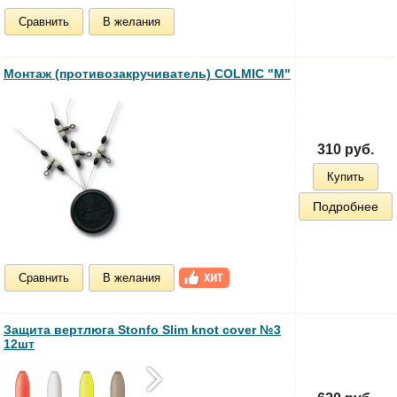
Сравнить
В желания
Монтаж (противозакручиватель) COLMIC "M"
310 руб.
Купить
Подробнее
Сравнить
В желания
Защита вертлюга Stonfo Slim knot cover №3
12шт