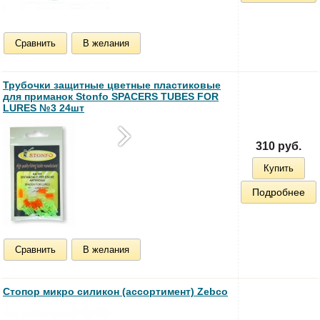
Сравнить
В желания
Трубочки защитные цветные пластиковые
для приманок Stonfo SPACERS TUBES FOR
LURES №3 24шт
310 руб.
Купить
Подробнее
Сравнить
В желания
Стопор микро силикон (ассортимент) Zebco