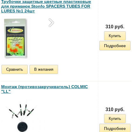
Трубочки защитные цветные пластиковые
для приманок Stonfo SPACERS TUBES FOR
LURES №1 24шт
310 руб.
Купить
Подробнее
Сравнить
В желания
Монтаж (противозакручиватель) COLMIC
"LL"
310 руб.
Купить
Подробнее