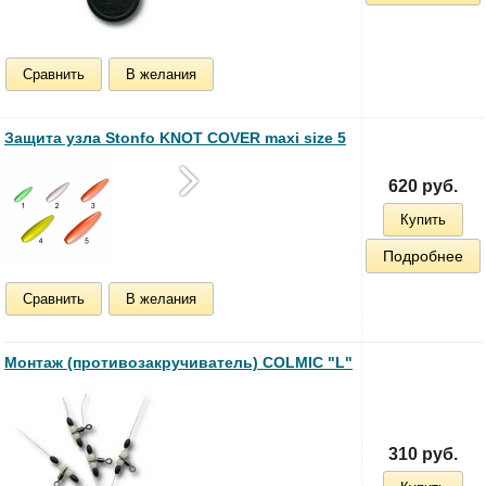
Сравнить
В желания
Защита узла Stonfo KNOT COVER maxi size 5
620 руб.
Купить
Подробнее
Сравнить
В желания
Монтаж (противозакручиватель) COLMIC "L"
310 руб.