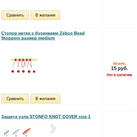
Сравнить
В желания
Стопор нитка с бусинками Zebco Bead
Stoppers размер medium
60 руб.
15 руб.
Сравнить
В желания
Защита узла STONFO KNOT COVER size 1