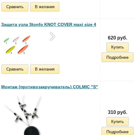
Сравнить
В желания
Защита узла Stonfo KNOT COVER maxi size 4
620 руб.
Купить
Подробнее
Сравнить
В желания
Монтаж (противозакручиватель) COLMIC "S"
310 руб.
Купить
Подробнее