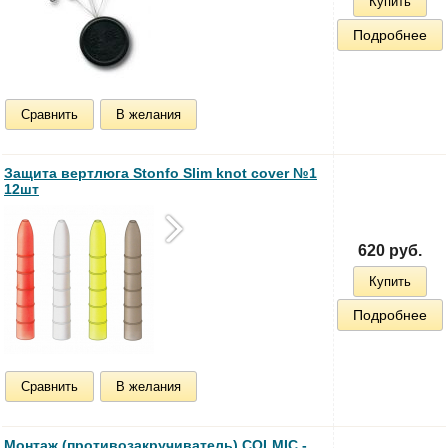
Купить
Подробнее
Сравнить
В желания
Защита вертлюга Stonfo Slim knot cover №1
12шт
620 руб.
Купить
Подробнее
Сравнить
В желания
Монтаж (противозакручиватель) COLMIC -