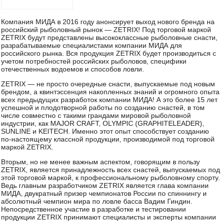
Компания МИДА в 2016 году анонсирует выход нового бренда на
российский рыболовный рынок — ZETRIX! Под торговой маркой
ZETRIX будут представлены высококлассные рыболовные снасти,
разрабатываемые специалистами компании МИДА для
российского рынка. Вся продукция ZETRIX будет производиться с
учетом потребностей российских рыболовов, специфики
отечественных водоемов и способов ловли.
ZETRIX — не просто очередные снасти, выпускаемые под новым
брендом, а квинтэссенция накопленных знаний и огромного опыта
всех предыдущих разработок компании МИДА! А это более 15 лет
успешной и плодотворной работы по созданию снастей, в том
числе совместно с такими грандами мировой рыболовной
индустрии, как MAJOR CRAFT, OLYMPIC (GRAPHITELEADER),
SUNLINE и KEITECH. Именно этот опыт способствует созданию
по-настоящему классной продукции, производимой под торговой
маркой ZETRIX.
Вторым, но не менее важным аспектом, говорящим в пользу
ZETRIX, является принадлежность всех снастей, выпускаемых под
этой торговой маркой, к профессиональному рыболовному спорту.
Ведь главным разработчиком ZETRIX является глава компании
МИДА, двукратный призер чемпионатов России по спиннингу и
абсолютный чемпион мира по ловле басса Вадим Гиндин.
Непосредственное участие в разработке и тестировании
продукции ZETRIX принимают специалисты и эксперты компании