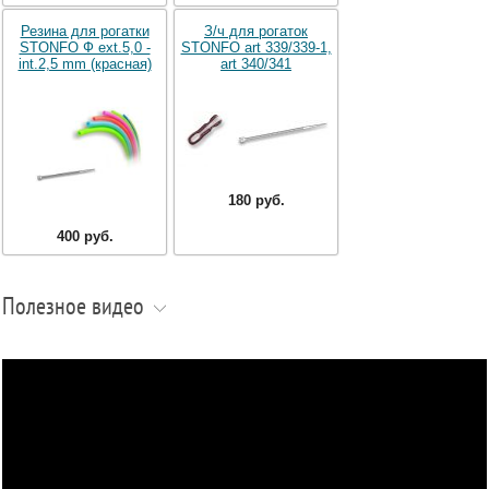
Резина для рогатки
З/ч для рогаток
STONFO Ф ext.5,0 -
STONFO art 339/339-1,
int.2,5 mm (красная)
art 340/341
180 руб.
400 руб.
Полезное видео