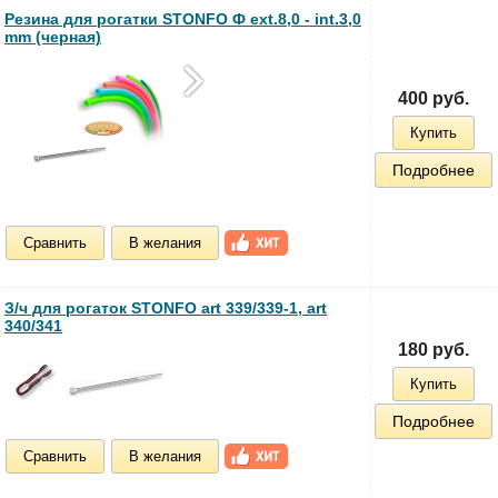
Резина для рогатки STONFO Ф ext.8,0 - int.3,0
mm (черная)
400 руб.
Купить
Подробнее
Сравнить
В желания
З/ч для рогаток STONFO art 339/339-1, art
340/341
180 руб.
Купить
Подробнее
Сравнить
В желания