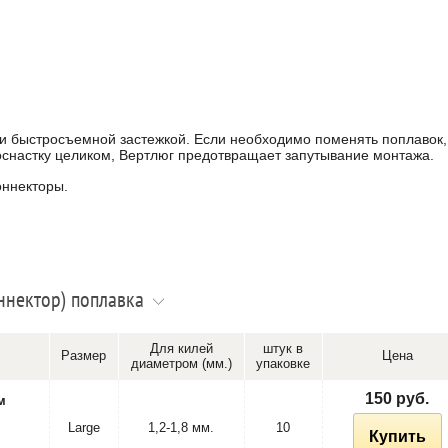
и быстросъемной застежкой. Если необходимо поменять поплавок,
оснастку целиком, Вертлюг предотвращает запутывание монтажа.
оннекторы.
нектор) поплавка
Для килей
штук в
Размер
Цена
диаметром (мм.)
упаковке
150 руб.
м
Large
1,2-1,8 мм.
10
Купить