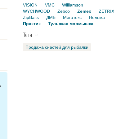
VISION
VMC
Williamson
WYCHWOOD
Zebco
Zemex
ZETRIX
ZipBaits
ДМБ
Мегатекс
Нельма
Практик
Тульская мормышка
Теги
Продажа снастей для рыбалки
о