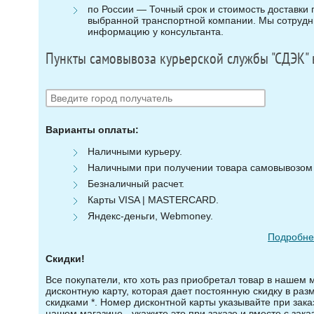
по России — Точный срок и стоимость доставки п
выбранной транспортной компании. Мы сотрудни
информацию у консультанта.
Пункты самовывоза курьерской службы "СДЭК" 
Варианты оплаты:
Наличными курьеру.
Наличными при получении товара самовывозом (
Безналичный расчет.
Карты VISA | MASTERCARD.
Яндекс-деньги, Webmoney.
Подробнее
Скидки!
Все покупатели, кто хоть раз приобретал товар в нашем 
дисконтную карту, которая дает постоянную скидку в ра
скидками *. Номер дисконтной карты указывайте при зака
нашем магазине - укажите это при заказе и вместе с зака