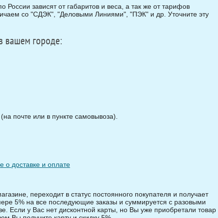
о России зависят от габаритов и веса, а так же от тарифов
чаем со "СДЭК", "Деловыми Линиями", "ПЭК" и др. Уточните эту
в вашем городе:
на почте или в пункте самовывоза).
 о доставке и оплате
магазине, переходит в статус постоянного покупателя и получает
змере 5% на все последующие заказы и суммируется с разовыми
зе. Если у Вас нет дисконтной карты, но Вы уже приобретали товар 
зом Вы получите карту и скидку 5%.