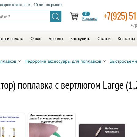
оваров в каталоге. 10 лет на рынке
+7(925) 5
0
Корзина
+7(
вка и оплата
О нас
Бренды
Как купить
Статьи
Контакты
оплавков
Недорогие аксессуары для поплавков
Быстросъем
ор) поплавка с вертлюгом Large (1,