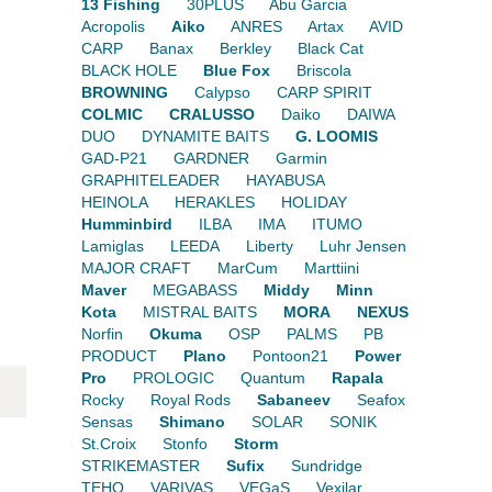
13 Fishing
30PLUS
Abu Garcia
Acropolis
Aiko
ANRES
Artax
AVID
CARP
Banax
Berkley
Black Cat
BLACK HOLE
Blue Fox
Briscola
BROWNING
Calypso
CARP SPIRIT
COLMIC
CRALUSSO
Daiko
DAIWA
DUO
DYNAMITE BAITS
G. LOOMIS
GAD-P21
GARDNER
Garmin
GRAPHITELEADER
HAYABUSA
HEINOLA
HERAKLES
HOLIDAY
Humminbird
ILBA
IMA
ITUMO
Lamiglas
LEEDA
Liberty
Luhr Jensen
MAJOR CRAFT
MarCum
Marttiini
Maver
MEGABASS
Middy
Minn
Kota
MISTRAL BAITS
MORA
NEXUS
Norfin
Okuma
OSP
PALMS
PB
PRODUCT
Plano
Pontoon21
Power
Pro
PROLOGIC
Quantum
Rapala
Rocky
Royal Rods
Sabaneev
Seafox
Sensas
Shimano
SOLAR
SONIK
St.Croix
Stonfo
Storm
STRIKEMASTER
Sufix
Sundridge
TEHO
VARIVAS
VEGaS
Vexilar