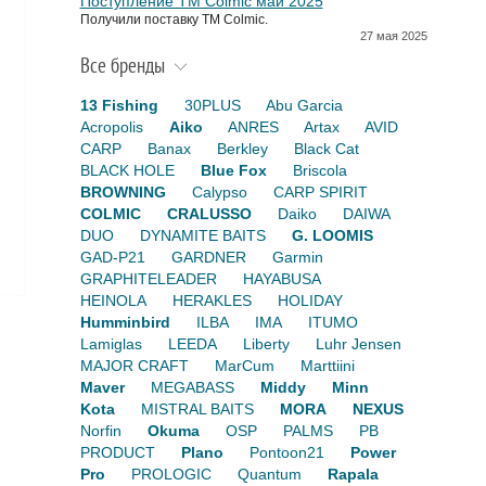
Поступление TM Colmic май 2025
Получили поставку ТМ Colmic.
27 мая 2025
Все бренды
13 Fishing
30PLUS
Abu Garcia
Acropolis
Aiko
ANRES
Artax
AVID
CARP
Banax
Berkley
Black Cat
BLACK HOLE
Blue Fox
Briscola
BROWNING
Calypso
CARP SPIRIT
COLMIC
CRALUSSO
Daiko
DAIWA
DUO
DYNAMITE BAITS
G. LOOMIS
GAD-P21
GARDNER
Garmin
GRAPHITELEADER
HAYABUSA
HEINOLA
HERAKLES
HOLIDAY
Humminbird
ILBA
IMA
ITUMO
Lamiglas
LEEDA
Liberty
Luhr Jensen
MAJOR CRAFT
MarCum
Marttiini
Maver
MEGABASS
Middy
Minn
Kota
MISTRAL BAITS
MORA
NEXUS
Norfin
Okuma
OSP
PALMS
PB
PRODUCT
Plano
Pontoon21
Power
Pro
PROLOGIC
Quantum
Rapala