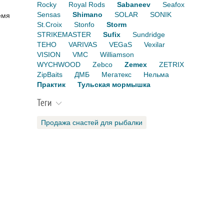
Rocky
Royal Rods
Sabaneev
Seafox
Sensas
Shimano
SOLAR
SONIK
емя
St.Croix
Stonfo
Storm
STRIKEMASTER
Sufix
Sundridge
TEHO
VARIVAS
VEGaS
Vexilar
VISION
VMC
Williamson
WYCHWOOD
Zebco
Zemex
ZETRIX
ZipBaits
ДМБ
Мегатекс
Нельма
Практик
Тульская мормышка
Теги
Продажа снастей для рыбалки