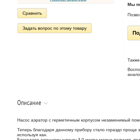
Мы п
Сравнить
Позво
Задать вопрос по этому товару
По
Также
Воспо
анало
Описание
Насос аэратор с герметичным корпусом незаменимый пом
Теперь благодаря данному прибору стало гораздо проще з
используя кан.
Благодаря длинному шлангу 3,0 метра можно получить вод