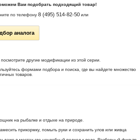
оможем Вам подобрать подходящий товар!
8 (495) 514-82-50
ните по телефону
или
дбор аналога
 посмотрите другие модификации из этой серии.
льзуйтесь формами подбора и поиска, где вы найдете множество
гичных товаров.
ощник на рыбалке и отдыхе на природе.
амесить прикормку, помыть руки и сохранить улов или живца
у даже в местах где неудобный подход к воде. Разборный фильтр