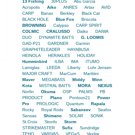
13 Fishing
30PLUS
Abu Garcia
Acropolis
Aiko
ANRES
Artax
AVID
CARP
Banax
Berkley
Black Cat
BLACK HOLE
Blue Fox
Briscola
BROWNING
Calypso
CARP SPIRIT
COLMIC
CRALUSSO
Daiko
DAIWA
DUO
DYNAMITE BAITS
G. LOOMIS
GAD-P21
GARDNER
Garmin
GRAPHITELEADER
HAYABUSA
HEINOLA
HERAKLES
HOLIDAY
Humminbird
ILBA
IMA
ITUMO
Lamiglas
LEEDA
Liberty
Luhr Jensen
MAJOR CRAFT
MarCum
Marttiini
Maver
MEGABASS
Middy
Minn
Kota
MISTRAL BAITS
MORA
NEXUS
Norfin
Okuma
OSP
PALMS
PB
PRODUCT
Plano
Pontoon21
Power
Pro
PROLOGIC
Quantum
Rapala
Rocky
Royal Rods
Sabaneev
Seafox
Sensas
Shimano
SOLAR
SONIK
St.Croix
Stonfo
Storm
STRIKEMASTER
Sufix
Sundridge
TEHO
VARIVAS
VEGaS
Vexilar