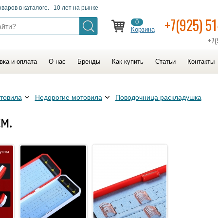
оваров в каталоге. 10 лет на рынке
+7(925) 5
0
Корзина
+7(
вка и оплата
О нас
Бренды
Как купить
Статьи
Контакты
товила
Недорогие мотовила
Поводочница раскладушка
м.