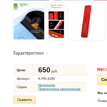
Характеристики
650
Цена:
руб.
Артикул:
K-PR-4185
Со
Недорогие
Серия:
Поводочница раскладушка
Мы п
Сравнить
Позво