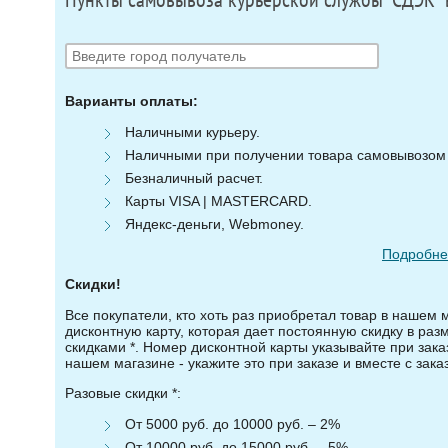
Пункты самовывоза курьерской службы "СДЭК" 
Варианты оплаты:
Наличными курьеру.
Наличными при получении товара самовывозом (
Безналичный расчет.
Карты VISA | MASTERCARD.
Яндекс-деньги, Webmoney.
Подробнее
Скидки!
Все покупатели, кто хоть раз приобретал товар в нашем 
дисконтную карту, которая дает постоянную скидку в ра
скидками *. Номер дисконтной карты указывайте при зака
нашем магазине - укажите это при заказе и вместе с зака
Разовые скидки *:
От 5000 руб. до 10000 руб. – 2%
От 10000 руб. до 15000 руб. – 5%