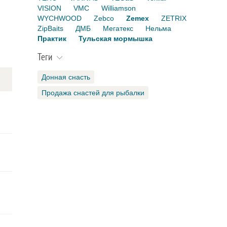
VISION
VMC
Williamson
WYCHWOOD
Zebco
Zemex
ZETRIX
ZipBaits
ДМБ
Мегатекс
Нельма
Практик
Тульская мормышка
Теги
Донная снасть
Продажа снастей для рыбалки