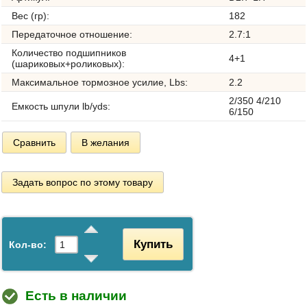
Вес (гр):
182
Передаточное отношение:
2.7:1
Количество подшипников
4+1
(шариковых+роликовых):
Максимальное тормозное усилие, Lbs:
2.2
2/350 4/210
Емкость шпули lb/yds:
6/150
Сравнить
В желания
Задать вопрос по этому товару
Купить
Кол-во:
Есть в наличии