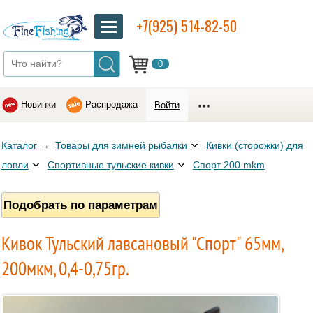
+7(925) 514-82-50
0
Новинки
Распродажа
Войти
Каталог
→
Товары для зимней рыбалки
Кивки (сторожки) для
ловли
Спортивные тульские кивки
Спорт 200 mkm
Подобрать по параметрам
Кивок Тульский лавсановый "Спорт" 65мм,
200мкм, 0,4-0,75гр.