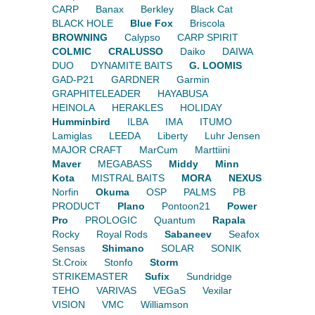
CARP
Banax
Berkley
Black Cat
BLACK HOLE
Blue Fox
Briscola
BROWNING
Calypso
CARP SPIRIT
COLMIC
CRALUSSO
Daiko
DAIWA
DUO
DYNAMITE BAITS
G. LOOMIS
GAD-P21
GARDNER
Garmin
GRAPHITELEADER
HAYABUSA
HEINOLA
HERAKLES
HOLIDAY
Humminbird
ILBA
IMA
ITUMO
Lamiglas
LEEDA
Liberty
Luhr Jensen
MAJOR CRAFT
MarCum
Marttiini
Maver
MEGABASS
Middy
Minn
Kota
MISTRAL BAITS
MORA
NEXUS
Norfin
Okuma
OSP
PALMS
PB
PRODUCT
Plano
Pontoon21
Power
Pro
PROLOGIC
Quantum
Rapala
Rocky
Royal Rods
Sabaneev
Seafox
Sensas
Shimano
SOLAR
SONIK
St.Croix
Stonfo
Storm
STRIKEMASTER
Sufix
Sundridge
TEHO
VARIVAS
VEGaS
Vexilar
VISION
VMC
Williamson