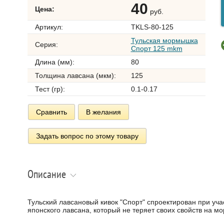
40
Цена:
руб.
Артикул:
TKLS-80-125
Тульская мормышка
Серия:
Спорт 125 mkm
Длина (мм):
80
Толщина лавсана (мкм):
125
Тест (гр):
0.1-0.17
Сравнить
В желания
Задать вопрос по этому товару
Описание
Тульский лавсановый кивок "Спорт" спроектирован при уча
японского лавсана, который не теряет своих свойств на мо