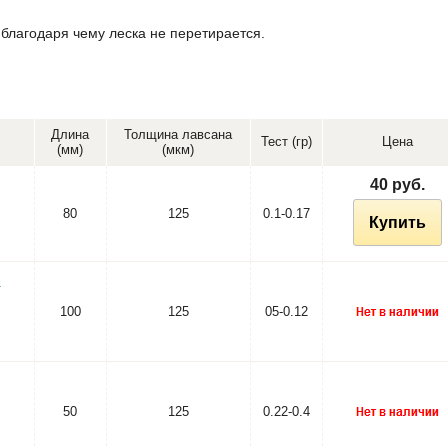
 благодаря чему леска не перетирается.
Длина
Толщина лавсана
Тест (гр)
Цена
(мм)
(мкм)
40 руб.
80
125
0.1-0.17
Купить
-
100
125
05-0.12
50
125
0.22-0.4