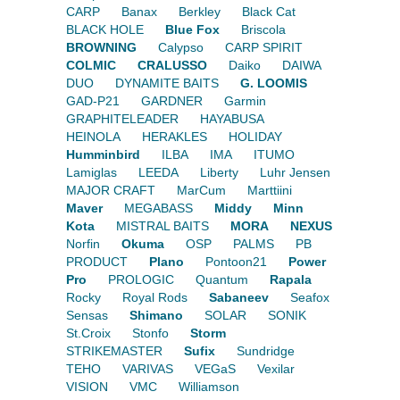
CARP
Banax
Berkley
Black Cat
BLACK HOLE
Blue Fox
Briscola
BROWNING
Calypso
CARP SPIRIT
COLMIC
CRALUSSO
Daiko
DAIWA
DUO
DYNAMITE BAITS
G. LOOMIS
GAD-P21
GARDNER
Garmin
GRAPHITELEADER
HAYABUSA
HEINOLA
HERAKLES
HOLIDAY
Humminbird
ILBA
IMA
ITUMO
Lamiglas
LEEDA
Liberty
Luhr Jensen
MAJOR CRAFT
MarCum
Marttiini
Maver
MEGABASS
Middy
Minn
Kota
MISTRAL BAITS
MORA
NEXUS
Norfin
Okuma
OSP
PALMS
PB
PRODUCT
Plano
Pontoon21
Power
Pro
PROLOGIC
Quantum
Rapala
Rocky
Royal Rods
Sabaneev
Seafox
Sensas
Shimano
SOLAR
SONIK
St.Croix
Stonfo
Storm
STRIKEMASTER
Sufix
Sundridge
TEHO
VARIVAS
VEGaS
Vexilar
VISION
VMC
Williamson