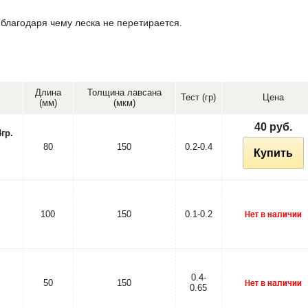
 благодаря чему леска не перетирается.
Длина
Толщина лавсана
Тест (гр)
Цена
(мм)
(мкм)
40 руб.
гр.
80
150
0.2-0.4
Купить
100
150
0.1-0.2
0.4-
50
150
0.65