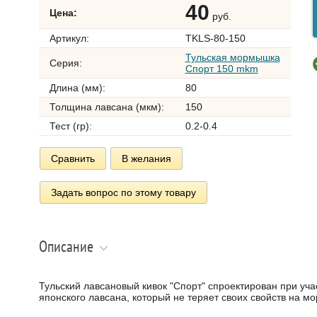
40
Цена:
руб.
Артикул:
TKLS-80-150
Тульская мормышка
Серия:
Спорт 150 mkm
Длина (мм):
80
Толщина лавсана (мкм):
150
Тест (гр):
0.2-0.4
Сравнить
В желания
Задать вопрос по этому товару
Описание
Тульский лавсановый кивок "Спорт" спроектирован при уча
японского лавсана, который не теряет своих свойств на мо