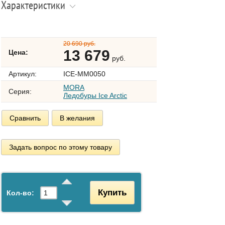
Характеристики
20 690 руб.
13 679
Цена:
руб.
Артикул:
ICE-MM0050
MORA
Серия:
Ледобуры Ice Arctic
Сравнить
В желания
Задать вопрос по этому товару
Купить
Кол-во: