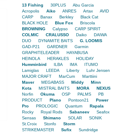
13 Fishing
30PLUS
Abu Garcia
Acropolis
Aiko
ANRES
Artax
AVID
CARP
Banax
Berkley
Black Cat
BLACK HOLE
Blue Fox
Briscola
BROWNING
Calypso
CARP SPIRIT
COLMIC
CRALUSSO
Daiko
DAIWA
DUO
DYNAMITE BAITS
G. LOOMIS
GAD-P21
GARDNER
Garmin
GRAPHITELEADER
HAYABUSA
HEINOLA
HERAKLES
HOLIDAY
Humminbird
ILBA
IMA
ITUMO
Lamiglas
LEEDA
Liberty
Luhr Jensen
MAJOR CRAFT
MarCum
Marttiini
Maver
MEGABASS
Middy
Minn
Kota
MISTRAL BAITS
MORA
NEXUS
Norfin
Okuma
OSP
PALMS
PB
PRODUCT
Plano
Pontoon21
Power
Pro
PROLOGIC
Quantum
Rapala
Rocky
Royal Rods
Sabaneev
Seafox
Sensas
Shimano
SOLAR
SONIK
St.Croix
Stonfo
Storm
STRIKEMASTER
Sufix
Sundridge