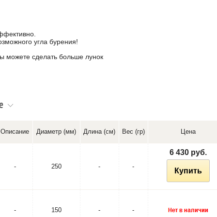
ффективно.
озможного угла бурения!
вы можете сделать больше лунок
е
Описание
Диаметр (мм)
Длина (см)
Вес (гр)
Цена
6 430 руб.
-
250
-
-
Купить
-
150
-
-