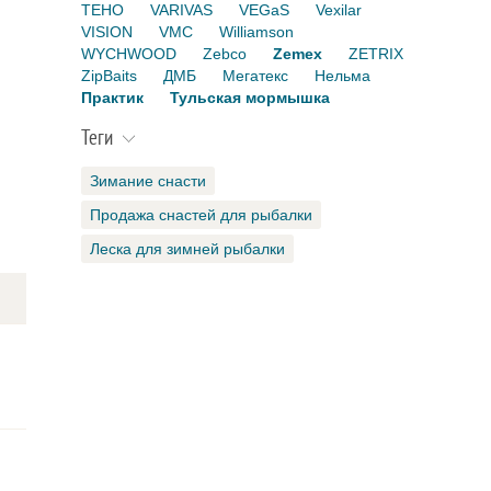
TEHO
VARIVAS
VEGaS
Vexilar
VISION
VMC
Williamson
WYCHWOOD
Zebco
Zemex
ZETRIX
ZipBaits
ДМБ
Мегатекс
Нельма
Практик
Тульская мормышка
Теги
Зимание снасти
Продажа снастей для рыбалки
Леска для зимней рыбалки