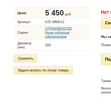
5 450
Цена:
руб.
Артикул:
ICE-SB0012
Со
STRIKEMASTER
Серия:
Ножи зубчатые
сферические
Мы п
Диаметр
Позво
200
(мм):
Сравнить
По
Задать вопрос по этому товару
Также
Воспо
анало