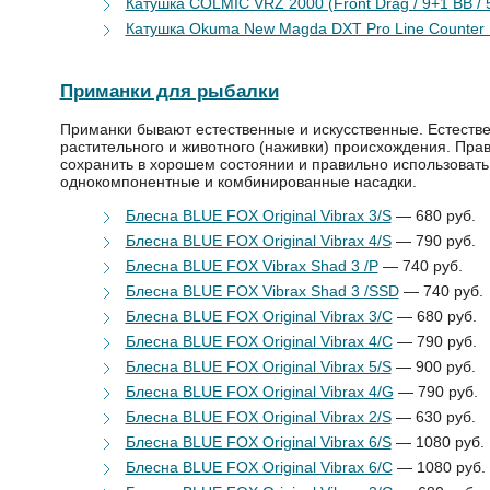
Катушка COLMIC VRZ 2000 (Front Drag / 9+1 BB / 5
Катушка Okuma New Magda DXT Pro Line Counter 
Приманки для рыбалки
Приманки быва­ют естественные и искусственные. Естеств
растительного и животного (наживки) происхожде­ния. Пра
сохранить в хорошем состоянии и правильно использовать
однокомпонентные и комбини­рованные насадки.
Блесна BLUE FOX Original Vibrax 3/S
— 680 руб.
Блесна BLUE FOX Original Vibrax 4/S
— 790 руб.
Блесна BLUE FOX Vibrax Shad 3 /P
— 740 руб.
Блесна BLUE FOX Vibrax Shad 3 /SSD
— 740 руб.
Блесна BLUE FOX Original Vibrax 3/C
— 680 руб.
Блесна BLUE FOX Original Vibrax 4/C
— 790 руб.
Блесна BLUE FOX Original Vibrax 5/S
— 900 руб.
Блесна BLUE FOX Original Vibrax 4/G
— 790 руб.
Блесна BLUE FOX Original Vibrax 2/S
— 630 руб.
Блесна BLUE FOX Original Vibrax 6/S
— 1080 руб.
Блесна BLUE FOX Original Vibrax 6/C
— 1080 руб.