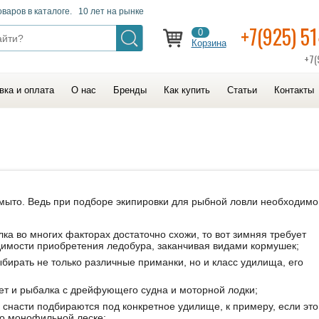
оваров в каталоге. 10 лет на рынке
+7(925) 5
0
Корзина
+7(
вка и оплата
О нас
Бренды
Как купить
Статьи
Контакты
змыто. Ведь при подборе экипировки для рыбной ловли необходимо
ка во многих факторах достаточно схожи, то вот зимняя требует
димости приобретения ледобура, заканчивая видами кормушек;
бирать не только различные приманки, но и класс удилища, его
вает и рыбалка с дрейфующего судна и моторной лодки;
, снасти подбираются под конкретное удилище, к примеру, если это
 о монофильной леске;