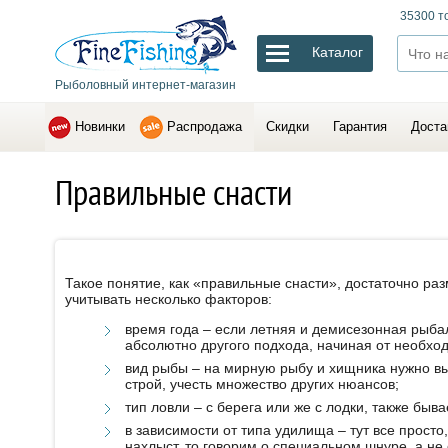
35300 т
Каталог
Рыболовный интернет-магазин
Новинки
Распродажа
Скидки
Гарантия
Доста
Правильные снасти
Такое понятие, как «правильные снасти», достаточно ра
учитывать несколько факторов:
время года – если летняя и демисезонная рыбал
абсолютно другого подхода, начиная от необхо
вид рыбы – на мирную рыбу и хищника нужно вы
строй, учесть множество других нюансов;
тип ловли – с берега или же с лодки, также бы
в зависимости от типа удилища – тут все просто
нахлыст, то говорим о специальном шнуре, а не