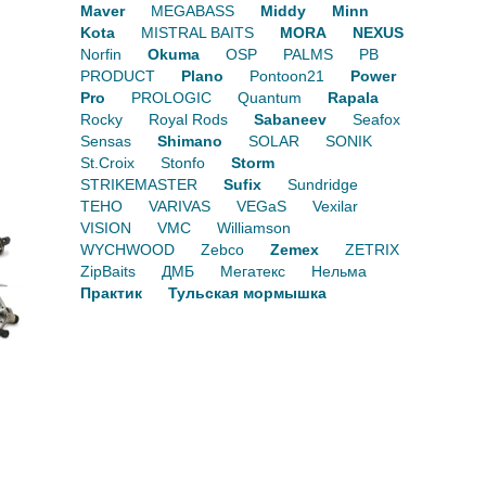
Maver
MEGABASS
Middy
Minn
Kota
MISTRAL BAITS
MORA
NEXUS
Norfin
Okuma
OSP
PALMS
PB
PRODUCT
Plano
Pontoon21
Power
Pro
PROLOGIC
Quantum
Rapala
Rocky
Royal Rods
Sabaneev
Seafox
Sensas
Shimano
SOLAR
SONIK
St.Croix
Stonfo
Storm
STRIKEMASTER
Sufix
Sundridge
TEHO
VARIVAS
VEGaS
Vexilar
VISION
VMC
Williamson
WYCHWOOD
Zebco
Zemex
ZETRIX
ZipBaits
ДМБ
Мегатекс
Нельма
Практик
Тульская мормышка