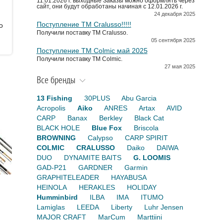
11.01.2026 г. выходные Заказы можно оформлять через
сайт, они будут обработаны начиная с 12.01.2026 г.
24 декабря 2025
Поступление TM Cralusso!!!!!
о
Получили поставку ТМ Cralusso.
05 сентября 2025
Поступление TM Colmic май 2025
Получили поставку ТМ Colmic.
27 мая 2025
Все бренды
13 Fishing
30PLUS
Abu Garcia
Acropolis
Aiko
ANRES
Artax
AVID
CARP
Banax
Berkley
Black Cat
BLACK HOLE
Blue Fox
Briscola
BROWNING
Calypso
CARP SPIRIT
COLMIC
CRALUSSO
Daiko
DAIWA
DUO
DYNAMITE BAITS
G. LOOMIS
GAD-P21
GARDNER
Garmin
GRAPHITELEADER
HAYABUSA
HEINOLA
HERAKLES
HOLIDAY
Humminbird
ILBA
IMA
ITUMO
Lamiglas
LEEDA
Liberty
Luhr Jensen
MAJOR CRAFT
MarCum
Marttiini