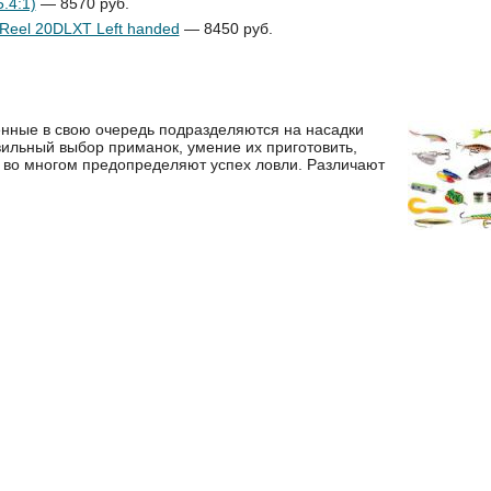
.4:1)
— 8570 руб.
Reel 20DLXT Left handed
— 8450 руб.
енные в свою очередь подраз­деляются на насадки
вильный выбор приманок, уме­ние их приготовить,
 во многом предопределяют успех ловли. Разли­чают