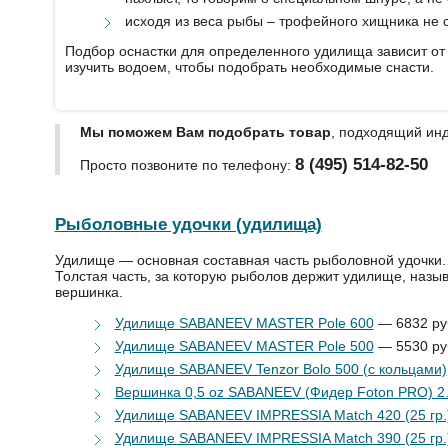
исходя из веса рыбы – трофейного хищника не с
Подбор оснастки для определенного удилища зависит от 
изучить водоем, чтобы подобрать необходимые снасти.
Мы поможем Вам подобрать товар
, подходящий инд
8 (495) 514-82-50
Просто позвоните по телефону:
Рыболовные удочки (удилища)
Удилище — основная составная часть рыболовной удочки.
Толстая часть, за которую рыболов держит удилище, назы
вершинка.
Удилище SABANEEV MASTER Pole 600
— 6832 ру
Удилище SABANEEV MASTER Pole 500
— 5530 ру
Удилище SABANEEV Tenzor Bolo 500 (с кольцами)
Вершинка 0,5 oz SABANEEV (Фидер Foton PRO) 2
Удилище SABANEEV IMPRESSIA Match 420 (25 гр.
Удилище SABANEEV IMPRESSIA Match 390 (25 гр.