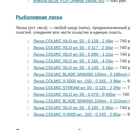
Блесна BLUE FOX Original Vibrax 3/G
— 680 руб.
Рыболовная леска
Леска (уст. леса́) — любой шнур (нить), предназначенный
снастей, соединяя все части оснастки в единую снасть.
Леска COLMIC XILO мт..50 - 0,128 - 2,49кг
— 740 р
Леска COLMIC XILO мт..50 - 0,117 - 2,00кг
— 740 р
Леска COLMIC XILO мт..50 - 0,090 - 1,21кг
— 740 р
Леска COLMIC XILO мт..50 - 0,165 - 4,33кг
— 740 р
Леска COLMIC XILO мт..50 - 0,148 - 3,16кг
— 740 р
Леска COLMIC BLADE SINKING 150mt - 0,188mm (Qu
Леска COLMIC X-5000 мт.. 150 - 0.165 - 3,98кг
— 99
Леска COLMIC STREAM мт..50 - 0.125 - 2,39кг
— 74
Леска COLMIC XILO мт..50 - 0,079 - 0,945кг
— 740 
Леска COLMIC BLADE SINKING 150mt - 0,210mm (Qu
Леска COLMIC XILO мт..50 - 0,185 - 5,90кг
— 740 р
Леска COLMIC X-5000 мт.. 150 - 0.145 - 2,85кг
— 99