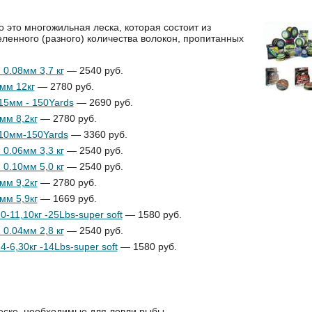
о это многожильная леска, которая состоит из
еленного (разного) количества волокон, пропитанных
0.08мм 3,7 кг
— 2540 руб.
8мм 12кг
— 2780 руб.
5мм - 150Yards
— 2690 руб.
мм 8,2кг
— 2780 руб.
10мм-150Yards
— 3360 руб.
0.06мм 3,3 кг
— 2540 руб.
0.10мм 5,0 кг
— 2540 руб.
мм 9,2кг
— 2780 руб.
мм 5,9кг
— 1669 руб.
11,10кг -25Lbs-super soft
— 1580 руб.
0.04мм 2,8 кг
— 2540 руб.
6,30кг -14Lbs-super soft
— 1580 руб.
еске, необходимые для ловли рыбы.