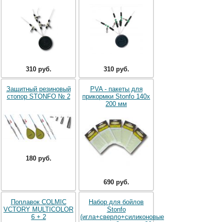
310 руб.
310 руб.
Защитный резиновый
PVA - пакеты для
стопор STONFO № 2
прикормки Stonfo 140х
200 мм
180 руб.
690 руб.
Поплавок COLMIC
Набор для бойлов
VCTORY MULTICOLOR
Stonfo
6 + 2
(игла+сверло+силиконовые