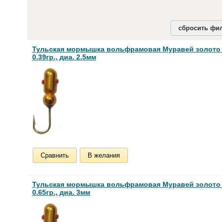
сбросить фил
Тульская мормышка вольфрамовая Муравей золото
0.39гр., диа. 2.5мм
Сравнить
В желания
Тульская мормышка вольфрамовая Муравей золото
0.65гр., диа. 3мм