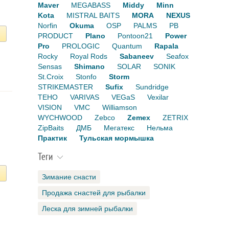
Maver
MEGABASS
Middy
Minn
Kota
MISTRAL BAITS
MORA
NEXUS
Norfin
Okuma
OSP
PALMS
PB
PRODUCT
Plano
Pontoon21
Power
Pro
PROLOGIC
Quantum
Rapala
Rocky
Royal Rods
Sabaneev
Seafox
Sensas
Shimano
SOLAR
SONIK
St.Croix
Stonfo
Storm
STRIKEMASTER
Sufix
Sundridge
TEHO
VARIVAS
VEGaS
Vexilar
VISION
VMC
Williamson
WYCHWOOD
Zebco
Zemex
ZETRIX
ZipBaits
ДМБ
Мегатекс
Нельма
Практик
Тульская мормышка
Теги
Зимание снасти
Продажа снастей для рыбалки
Леска для зимней рыбалки