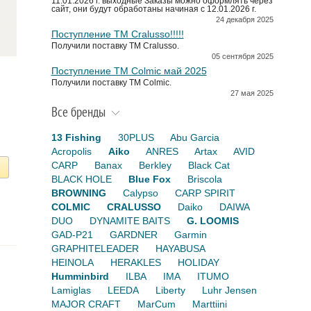
11.01.2026 г. выходные Заказы можно оформлять через
сайт, они будут обработаны начиная с 12.01.2026 г.
24 декабря 2025
Поступление TM Cralusso!!!!!
Получили поставку ТМ Cralusso.
05 сентября 2025
Поступление TM Colmic май 2025
Получили поставку ТМ Colmic.
27 мая 2025
Все бренды
13 Fishing
30PLUS
Abu Garcia
Acropolis
Aiko
ANRES
Artax
AVID
CARP
Banax
Berkley
Black Cat
BLACK HOLE
Blue Fox
Briscola
BROWNING
Calypso
CARP SPIRIT
COLMIC
CRALUSSO
Daiko
DAIWA
DUO
DYNAMITE BAITS
G. LOOMIS
GAD-P21
GARDNER
Garmin
GRAPHITELEADER
HAYABUSA
HEINOLA
HERAKLES
HOLIDAY
Humminbird
ILBA
IMA
ITUMO
Lamiglas
LEEDA
Liberty
Luhr Jensen
MAJOR CRAFT
MarCum
Marttiini