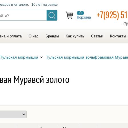
оваров в каталоге. 10 лет на рынке
+7(925) 5
0
Корзина
+7(
вка и оплата
О нас
Бренды
Как купить
Статьи
Контакты
Тульская мормышка
Тульская мормышка вольфрамовая Мурав
вая Муравей золото