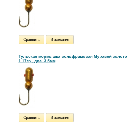
Сравнить
В желания
Тульская мормышка вольфрамовая Муравей золото
1.17гр., диа. 3.5мм
Сравнить
В желания