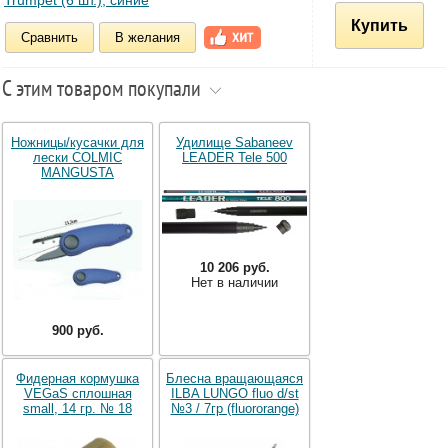
Купить
Сравнить
В желания
С этим товаром покупали
Ножницы/кусачки для
Удилище Sabaneev
лески COLMIC
LEADER Tele 500
MANGUSTA
10 206 руб.
Нет в наличии
900 руб.
Фидерная кормушка
Блесна вращающаяся
VEGaS сплошная
ILBA LUNGO fluo d/st
small, 14 гр. № 18
№3 / 7гр (fluororange)