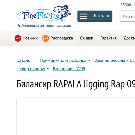
35300 т
Каталог
Рыболовный интернет-магазин
Новинки
Распродажа
Скидки
Гарантия
Доста
Каталог
→
Приманки для рыбалки
Зимние блесны и б
jigging minnow
Балансиры W09
Балансир RAPALA Jigging Rap 0