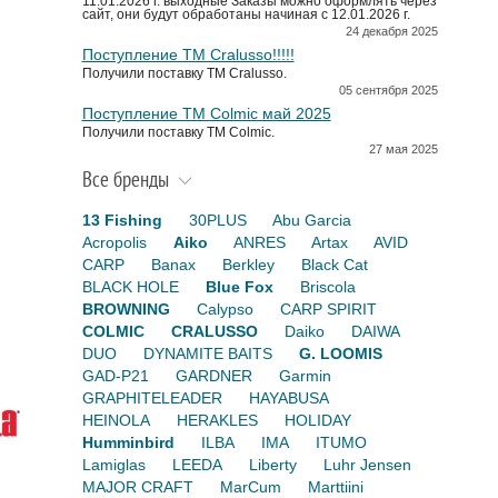
11.01.2026 г. выходные Заказы можно оформлять через
сайт, они будут обработаны начиная с 12.01.2026 г.
24 декабря 2025
Поступление TM Cralusso!!!!!
Получили поставку ТМ Cralusso.
05 сентября 2025
Поступление TM Colmic май 2025
Получили поставку ТМ Colmic.
27 мая 2025
Все бренды
13 Fishing
30PLUS
Abu Garcia
Acropolis
Aiko
ANRES
Artax
AVID
CARP
Banax
Berkley
Black Cat
BLACK HOLE
Blue Fox
Briscola
BROWNING
Calypso
CARP SPIRIT
COLMIC
CRALUSSO
Daiko
DAIWA
DUO
DYNAMITE BAITS
G. LOOMIS
GAD-P21
GARDNER
Garmin
GRAPHITELEADER
HAYABUSA
HEINOLA
HERAKLES
HOLIDAY
Humminbird
ILBA
IMA
ITUMO
Lamiglas
LEEDA
Liberty
Luhr Jensen
MAJOR CRAFT
MarCum
Marttiini