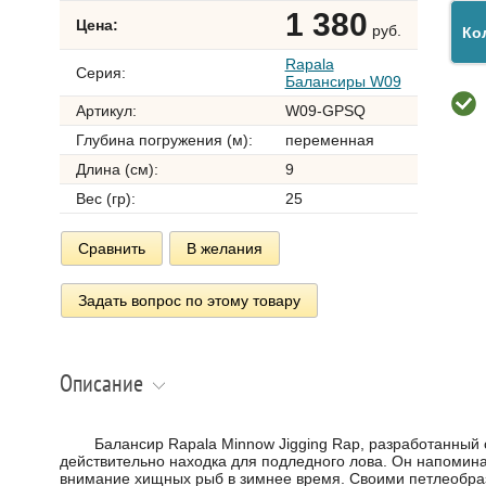
1 380
Цена:
руб.
Ко
Rapala
Серия:
Балансиры W09
Артикул:
W09-GPSQ
Глубина погружения (м):
переменная
Длина (см):
9
Вес (гр):
25
Сравнить
В желания
Задать вопрос по этому товару
Описание
Балансир Rapala Minnow Jigging Rap, разработанный са
действительно находка для подледного лова. Он напомин
внимание хищных рыб в зимнее время. Своими петлеобра