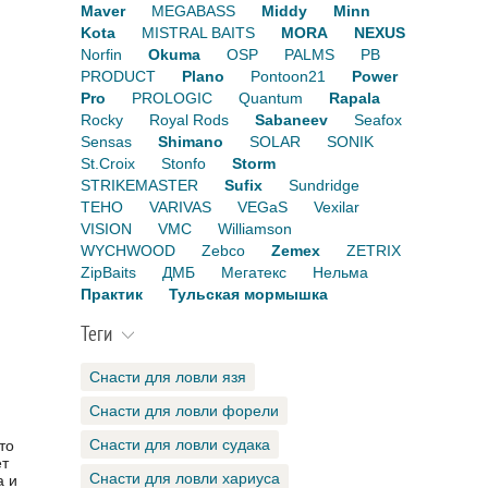
Maver
MEGABASS
Middy
Minn
Kota
MISTRAL BAITS
MORA
NEXUS
Norfin
Okuma
OSP
PALMS
PB
PRODUCT
Plano
Pontoon21
Power
Pro
PROLOGIC
Quantum
Rapala
Rocky
Royal Rods
Sabaneev
Seafox
Sensas
Shimano
SOLAR
SONIK
St.Croix
Stonfo
Storm
STRIKEMASTER
Sufix
Sundridge
TEHO
VARIVAS
VEGaS
Vexilar
VISION
VMC
Williamson
WYCHWOOD
Zebco
Zemex
ZETRIX
ZipBaits
ДМБ
Мегатекс
Нельма
Практик
Тульская мормышка
Теги
Снасти для ловли язя
Снасти для ловли форели
Снасти для ловли судака
то
ет
Снасти для ловли хариуса
а и