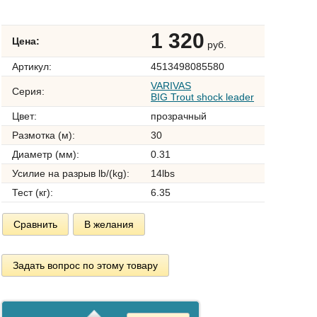
1 320
Цена:
руб.
Артикул:
4513498085580
VARIVAS
Серия:
BIG Trout shock leader
Цвет:
прозрачный
Размотка (м):
30
Диаметр (мм):
0.31
Усилие на разрыв lb/(kg):
14lbs
Тест (кг):
6.35
Сравнить
В желания
Задать вопрос по этому товару