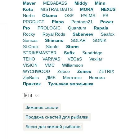
Maver
MEGABASS
Middy
Minn
Kota
MISTRAL BAITS
MORA
NEXUS
Norfin
Okuma
OSP
PALMS
PB
PRODUCT
Plano
Pontoon21
Power
Pro
PROLOGIC
Quantum
Rapala
Rocky
Royal Rods
Sabaneev
Seafox
Sensas
Shimano
SOLAR
SONIK
St.Croix
Stonfo
Storm
STRIKEMASTER
Sufix
Sundridge
TEHO
VARIVAS
VEGaS
Vexilar
VISION
VMC
Williamson
WYCHWOOD
Zebco
Zemex
ZETRIX
ZipBaits
ДМБ
Мегатекс
Нельма
Практик
Тульская мормышка
Теги
Зимание снасти
Продажа снастей для рыбалки
Леска для зимней рыбалки