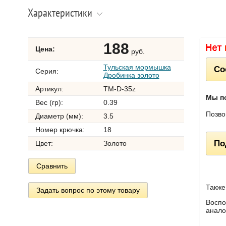
Характеристики
188
Цена:
руб.
Тульская мормышка
Со
Серия:
Дробинка золото
Артикул:
TM-D-35z
Мы п
Вес (гр):
0.39
Позво
Диаметр (мм):
3.5
Номер крючка:
18
По
Цвет:
Золото
Сравнить
Также
Задать вопрос по этому товару
Воспо
анало