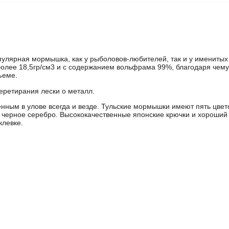
улярная мормышка, как у рыболовов-любителей, так и у именитых
более 18,5гр/см3 и с содержанием вольфрама 99%, благодаря чему
ъеме.
еретирания лески о металл.
енным в улове всегда и везде. Тульские мормышки имеют пять цвет
 и черное серебро. Высококачественные японские крючки и хороший
клевке.