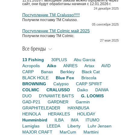
11.01.2026 г. выходные Заказы можно оформлять через
сайт, они будут обработаны начиная с 12.01.2026 г.
24 декабря 2025
Поступление TM Cralusso!!!!!
Получили поставку ТМ Cralusso.
05 сентября 2025
Поступление TM Colmic май 2025
Получили поставку ТМ Colmic.
27 мая 2025
Все бренды
13 Fishing
30PLUS
Abu Garcia
Acropolis
Aiko
ANRES
Artax
AVID
CARP
Banax
Berkley
Black Cat
BLACK HOLE
Blue Fox
Briscola
BROWNING
Calypso
CARP SPIRIT
COLMIC
CRALUSSO
Daiko
DAIWA
DUO
DYNAMITE BAITS
G. LOOMIS
GAD-P21
GARDNER
Garmin
GRAPHITELEADER
HAYABUSA
HEINOLA
HERAKLES
HOLIDAY
Humminbird
ILBA
IMA
ITUMO
Lamiglas
LEEDA
Liberty
Luhr Jensen
MAJOR CRAFT
MarCum
Marttiini