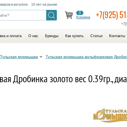
оваров в каталоге. 10 лет на рынке
+7(925) 5
0
Корзина
+7(
вка и оплата
О нас
Бренды
Как купить
Статьи
Контакты
Тульская мормышка
Тульская мормышка вольфрамовая Дроби
я Дробинка золото вес 0.39гр., диа