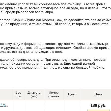
ких именно условиях вы собираетесь ловить рыбу. В то же время
 применять не только в холодное время года, но и летом. Этот т
ен среди рыболовов всего мира.
рговой марки «Тульская Мормышка», то сделайте это прямо сейча
 нас продукции, а также отличный сервис, которым вы останетесь
ешнему виду и форме напоминает круглое металлическое кольцо.
х и других водоемах, обладающих течением. Особая форма прима
лагаются на дне, а не уходить в него.
арах об поверхность дна. При этом поднимается пыль, которая
о тело приманки остается незаметным. Еще одной важной
озможность ее применения для ловли леща на большой глубине.
Вес
Диаметр
Номер
Цвет
Цена
(гр)
(мм)
крючка
6гр.,
188 руб.