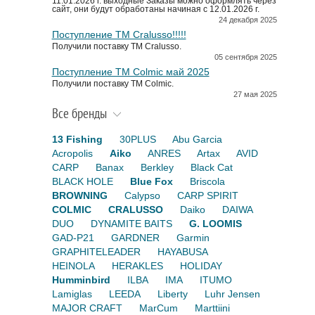
11.01.2026 г. выходные Заказы можно оформлять через
сайт, они будут обработаны начиная с 12.01.2026 г.
24 декабря 2025
Поступление TM Cralusso!!!!!
Получили поставку ТМ Cralusso.
05 сентября 2025
Поступление TM Colmic май 2025
Получили поставку ТМ Colmic.
27 мая 2025
Все бренды
13 Fishing
30PLUS
Abu Garcia
Acropolis
Aiko
ANRES
Artax
AVID
CARP
Banax
Berkley
Black Cat
BLACK HOLE
Blue Fox
Briscola
BROWNING
Calypso
CARP SPIRIT
COLMIC
CRALUSSO
Daiko
DAIWA
DUO
DYNAMITE BAITS
G. LOOMIS
GAD-P21
GARDNER
Garmin
GRAPHITELEADER
HAYABUSA
HEINOLA
HERAKLES
HOLIDAY
Humminbird
ILBA
IMA
ITUMO
Lamiglas
LEEDA
Liberty
Luhr Jensen
MAJOR CRAFT
MarCum
Marttiini