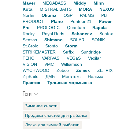
Maver
MEGABASS
Middy
Minn
Kota
MISTRAL BAITS
MORA
NEXUS
Norfin
Okuma
OSP
PALMS
PB
PRODUCT
Plano
Pontoon21
Power
Pro
PROLOGIC
Quantum
Rapala
Rocky
Royal Rods
Sabaneev
Seafox
Sensas
Shimano
SOLAR
SONIK
St.Croix
Stonfo
Storm
STRIKEMASTER
Sufix
Sundridge
TEHO
VARIVAS
VEGaS
Vexilar
VISION
VMC
Williamson
WYCHWOOD
Zebco
Zemex
ZETRIX
ZipBaits
ДМБ
Мегатекс
Нельма
Практик
Тульская мормышка
Теги
Зимание снасти
Продажа снастей для рыбалки
Леска для зимней рыбалки