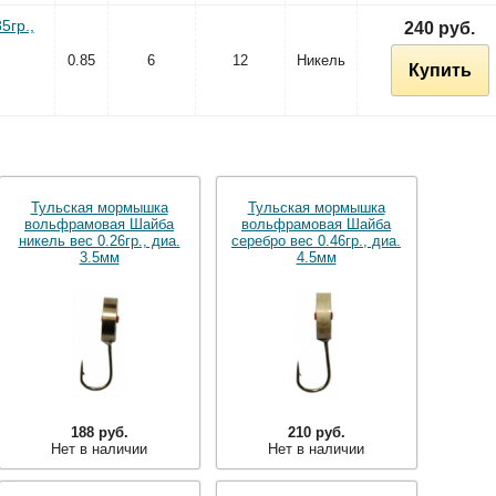
5гр.,
240 руб.
0.85
6
12
Никель
Купить
Тульская мормышка
Тульская мормышка
вольфрамовая Шайба
вольфрамовая Шайба
никель вес 0.26гр., диа.
серебро вес 0.46гр., диа.
3.5мм
4.5мм
188 руб.
210 руб.
Нет в наличии
Нет в наличии