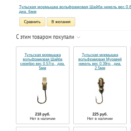
Тульская мормышка вольфрамовая Шайба никель вес 0.8
диа. 6мм
Сравнить
В желания
С этим товаром покупали
Тульская мормышка
Тульская мормышка
вольфрамовая Шайба
вольфрамовая Муравей
серебро вес 0.57гр., диа.
никель вес 0.39гр., диа.
5мм
2.5мм
218 руб.
225 руб.
Нет в наличии
Нет в наличии