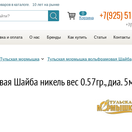
оваров в каталоге. 10 лет на рынке
+7(925) 5
0
Корзина
+7(
вка и оплата
О нас
Бренды
Как купить
Статьи
Контакты
Тульская мормышка
Тульская мормышка вольфрамовая Шайба
я Шайба никель вес 0.57гр., диа. 5