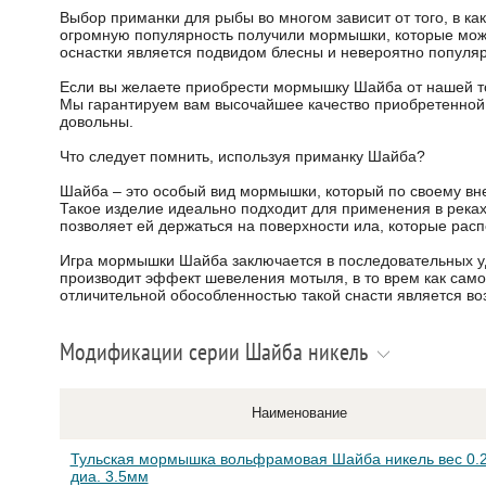
Выбор приманки для рыбы во многом зависит от того, в ка
огромную популярность получили мормышки, которые можно
оснастки является подвидом блесны и невероятно популяр
Если вы желаете приобрести мормышку Шайба от нашей то
Мы гарантируем вам высочайшее качество приобретенной у
довольны.
Что следует помнить, используя приманку Шайба?
Шайба – это особый вид мормышки, который по своему вн
Такое изделие идеально подходит для применения в река
позволяет ей держаться на поверхности ила, которые распо
Игра мормышки Шайба заключается в последовательных уд
производит эффект шевеления мотыля, в то врем как сам
отличительной обособленностью такой снасти является в
Модификации серии Шайба никель
Наименование
Тульская мормышка вольфрамовая Шайба никель вес 0.2
диа. 3.5мм