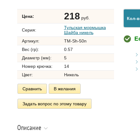
218
Цена:
руб.
Кол-в
Тульская мормышка
Серия:
Шайба никель
Е
Артикул:
TM-Sh-50n
Вес (гр):
0.57
Диаметр (мм):
5
Номер крючка:
14
Цвет:
Никель
Сравнить
В желания
Задать вопрос по этому товару
Описание