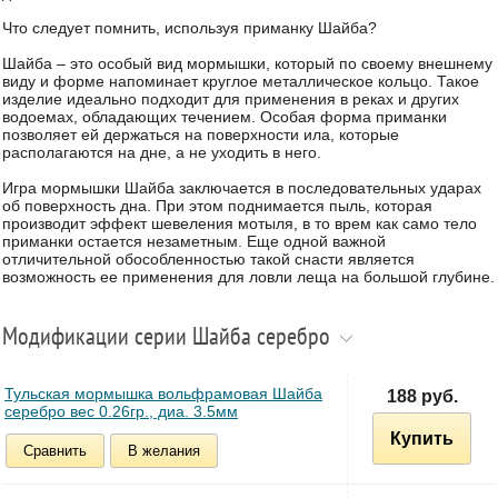
Что следует помнить, используя приманку Шайба?
Шайба – это особый вид мормышки, который по своему внешнему
виду и форме напоминает круглое металлическое кольцо. Такое
изделие идеально подходит для применения в реках и других
водоемах, обладающих течением. Особая форма приманки
позволяет ей держаться на поверхности ила, которые
располагаются на дне, а не уходить в него.
Игра мормышки Шайба заключается в последовательных ударах
об поверхность дна. При этом поднимается пыль, которая
производит эффект шевеления мотыля, в то врем как само тело
приманки остается незаметным. Еще одной важной
отличительной обособленностью такой снасти является
возможность ее применения для ловли леща на большой глубине.
Модификации серии Шайба серебро
Тульская мормышка вольфрамовая Шайба
188 руб.
серебро вес 0.26гр., диа. 3.5мм
Купить
Сравнить
В желания