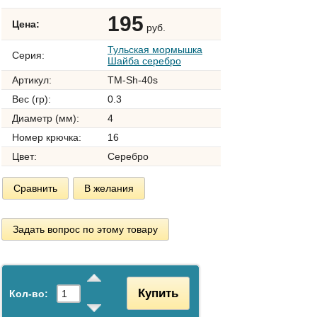
195
Цена:
руб.
Тульская мормышка
Серия:
Шайба серебро
Артикул:
TM-Sh-40s
Вес (гр):
0.3
Диаметр (мм):
4
Номер крючка:
16
Цвет:
Серебро
Сравнить
В желания
Задать вопрос по этому товару
Купить
Кол-во: