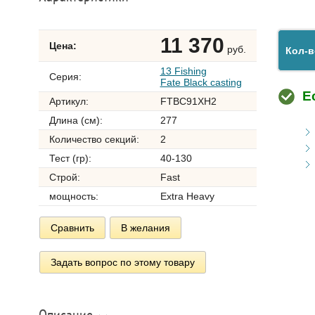
11 370
Цена:
руб.
Кол-в
13 Fishing
Серия:
Fate Black casting
Е
Артикул:
FTBC91XH2
Длина (см):
277
Количество секций:
2
Тест (гр):
40-130
Строй:
Fast
мощность:
Extra Heavy
Сравнить
В желания
Задать вопрос по этому товару