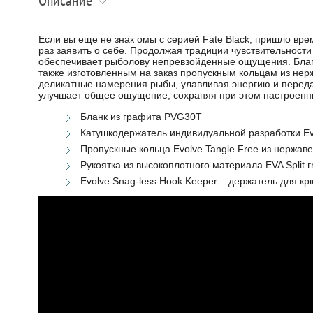
Описание
Если вы еще не знак омы с серией Fate Black, пришло вр
раз заявить о себе. Продолжая традиции чувствительност
обеспечивает рыболову непревзойденные ощущения. Благод
также изготовленным на заказ пропускным кольцам из нер
деликатные намерения рыбы, улавливая энергию и переда
улучшает общее ощущение, сохраняя при этом настроенны
Бланк из графита PVG30T
Катушкодержатель индивидуальной разработки Evo
Пропускные кольца Evolve Tangle Free из нержа
Рукоятка из высокоплотного материала EVA Split гr
Evolve Snag-less Hook Keeper – держатель для кр