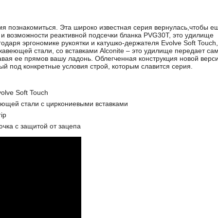
емя познакомиться. Эта широко известная серия вернулась,чтобы е
и и возможности реактивной подсечки бланка PVG30T, это удилище
аря эргономике рукоятки и катушко-держателя Evolve Soft Touch,
жавеющей стали, со вставками Alconite – это удилище передает са
вая ее прямов вашу ладонь. Облегченная конструкция новой верс
й под конкретные условия строй, которым славится серия.
lve Soft Touch
веющей стали с циркониевыми вставками
ip
ючка с защитой от зацепа