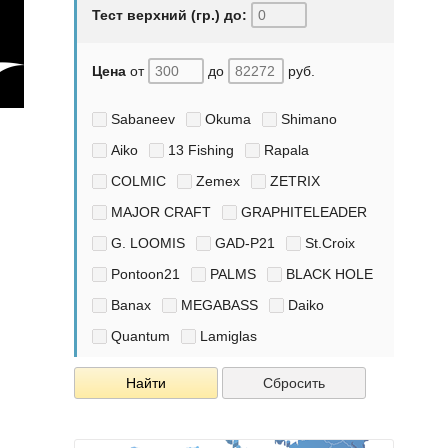
Тест верхний (гр.) до:
Цена
от
до
руб.
Sabaneev
Okuma
Shimano
Aiko
13 Fishing
Rapala
COLMIC
Zemex
ZETRIX
MAJOR CRAFT
GRAPHITELEADER
G. LOOMIS
GAD-P21
St.Croix
Pontoon21
PALMS
BLACK HOLE
Banax
MEGABASS
Daiko
Quantum
Lamiglas
Найти
Сбросить