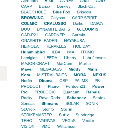
Acropolis
Aiko
ANRES
Artax
AVID
CARP
Banax
Berkley
Black Cat
BLACK HOLE
Blue Fox
Briscola
BROWNING
Calypso
CARP SPIRIT
COLMIC
CRALUSSO
Daiko
DAIWA
DUO
DYNAMITE BAITS
G. LOOMIS
GAD-P21
GARDNER
Garmin
GRAPHITELEADER
HAYABUSA
HEINOLA
HERAKLES
HOLIDAY
Humminbird
ILBA
IMA
ITUMO
Lamiglas
LEEDA
Liberty
Luhr Jensen
MAJOR CRAFT
MarCum
Marttiini
Maver
MEGABASS
Middy
Minn
Kota
MISTRAL BAITS
MORA
NEXUS
Norfin
Okuma
OSP
PALMS
PB
PRODUCT
Plano
Pontoon21
Power
Pro
PROLOGIC
Quantum
Rapala
Rocky
Royal Rods
Sabaneev
Seafox
Sensas
Shimano
SOLAR
SONIK
St.Croix
Stonfo
Storm
STRIKEMASTER
Sufix
Sundridge
TEHO
VARIVAS
VEGaS
Vexilar
VISION
VMC
Williamson