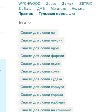
WYCHWOOD
Zebco
Zemex
ZETRIX
ZipBaits
ДМБ
Мегатекс
Нельма
Практик
Тульская мормышка
Теги
Снасти для ловли язя
Снасти для ловли чехони
Снасти для ловли щуки
Снасти для ловли форели
Снасти для ловли окуня
,
Снасти для ловли сома
Снасти для ловли судака
Снасти для ловли хариуса
Снасти для ловли жереха
Снасти для ловли горбуши
Снасти для ловли на спиннинг