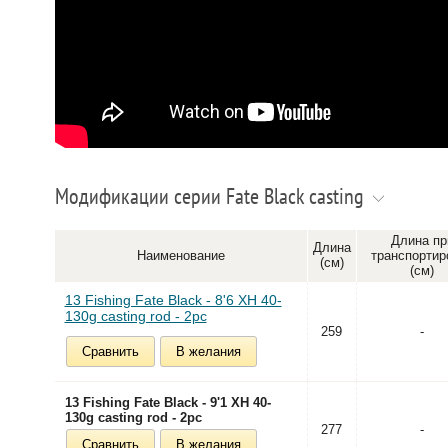
Модификации серии Fate Black casting
Длина пр
Длина
Наименование
транспортир
(см)
(см)
13 Fishing Fate Black - 8'6 XH 40-
130g casting rod - 2pc
259
-
Сравнить
В желания
13 Fishing Fate Black - 9'1 XH 40-
130g casting rod - 2pc
277
-
Сравнить
В желания