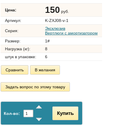
150
Цена:
руб.
Артикул:
K-ZXJ08-v-1
Эксклюзив
Серия:
Вертлюги с амортизатором
Размер:
1#
Нагрузка (кг):
8
штук в упаковке:
6
Сравнить
В желания
Задать вопрос по этому товару
Купить
Кол-во: