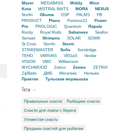
Maver
MEGABASS
Middy
Minn
Kota
MISTRAL BAITS
MORA
NEXUS
Norfin
Okuma
OSP
PALMS
PB
PRODUCT
Plano
Pontoon21
Power
Pro
PROLOGIC
Quantum
Rapala
Rocky
Royal Rods
Sabaneev
Seafox
Sensas
Shimano
SOLAR
SONIK
St.Croix
Stonfo
Storm
STRIKEMASTER
Sufix
Sundridge
TEHO
VARIVAS
VEGaS
Vexilar
VISION
VMC
Williamson
WYCHWOOD
Zebco
Zemex
ZETRIX
ZipBaits
ДМБ
Мегатекс
Нельма
Практик
Тульская мормышка
Теги
Правильные снасти
Рыбацкие снасти
Снасти для ловли с берега
Уловистая снасть
Продажа снастей для рыбалки