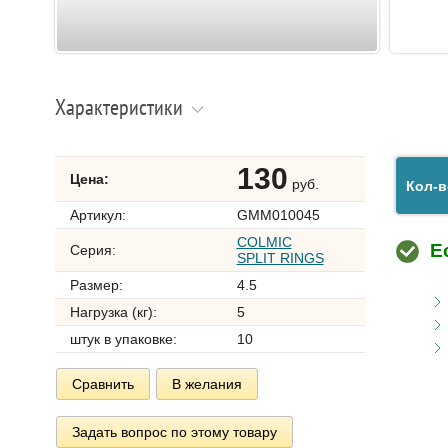
Характеристики
130
Цена:
руб.
Кол-в
Артикул:
GMM010045
COLMIC
Е
Серия:
SPLIT RINGS
Размер:
4.5
Нагрузка (кг):
5
штук в упаковке:
10
Сравнить
В желания
Задать вопрос по этому товару