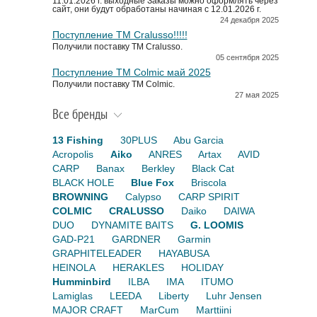
11.01.2026 г. выходные Заказы можно оформлять через
сайт, они будут обработаны начиная с 12.01.2026 г.
24 декабря 2025
Поступление TM Cralusso!!!!!
Получили поставку ТМ Cralusso.
05 сентября 2025
Поступление TM Colmic май 2025
Получили поставку ТМ Colmic.
27 мая 2025
Все бренды
13 Fishing
30PLUS
Abu Garcia
Acropolis
Aiko
ANRES
Artax
AVID
CARP
Banax
Berkley
Black Cat
BLACK HOLE
Blue Fox
Briscola
BROWNING
Calypso
CARP SPIRIT
COLMIC
CRALUSSO
Daiko
DAIWA
DUO
DYNAMITE BAITS
G. LOOMIS
GAD-P21
GARDNER
Garmin
GRAPHITELEADER
HAYABUSA
HEINOLA
HERAKLES
HOLIDAY
Humminbird
ILBA
IMA
ITUMO
Lamiglas
LEEDA
Liberty
Luhr Jensen
MAJOR CRAFT
MarCum
Marttiini