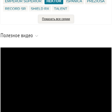
EMPEROR SUPERIOR
HEKTOR
ISPANICA
PREZIOSA
RECORD SR
SHIELD RX
TALENT
VELOX SPECIALE ALBORELLA
ALBURN
BAVIERA-RT
Показать все серии
DINAMICA
DRACO
EMPEROR PRO
EXTREME XT
FIUME 160-S
FOLGORE
GIGHEN X5
MAGENTA
Полезное видео
RECORD
VIRTUOSA
X - ANTOS
Запасные части