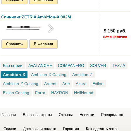
Спиннинг ZETRIX Ambition-X 902M
9 150 руб.
Сравнить
В желания
Все серии
AVALANCHE
COMPANERO
SOLVER
TEZZA
Ambition-X
Ambition-X Casting
Ambition-Z
Ambition-Z Casting
Ardent
Arte
Azura
Exilon
Exilon Casting
Forra
HAYRON
HellHound
Главная
Вопросы-ответы
Отзывы
Новинки
Распродажа
Скидки
Доставка и оплата
Гарантия
Как сделать заказ