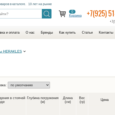
оваров в каталоге. 10 лет на рынке
+7(925) 5
0
Корзина
+7(
вка и оплата
О нас
Бренды
Как купить
Статьи
Контакты
ры HERAKLES
вка:
дения в стоячей
Глубина погружения
Длина
Вес
Цена
оде
(м)
(см)
(гр)