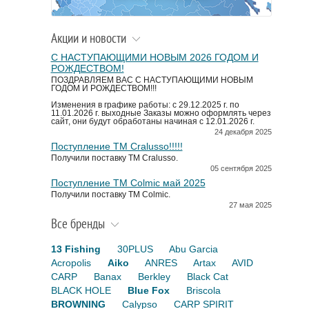
Акции и новости
С НАСТУПАЮЩИМИ НОВЫМ 2026 ГОДОМ И
РОЖДЕСТВОМ!
ПОЗДРАВЛЯЕМ ВАС С НАСТУПАЮЩИМИ НОВЫМ
ГОДОМ И РОЖДЕСТВОМ!!!
Изменения в графике работы: с 29.12.2025 г. по
11.01.2026 г. выходные Заказы можно оформлять через
сайт, они будут обработаны начиная с 12.01.2026 г.
24 декабря 2025
Поступление TM Cralusso!!!!!
Получили поставку ТМ Cralusso.
05 сентября 2025
Поступление TM Colmic май 2025
Получили поставку ТМ Colmic.
27 мая 2025
Все бренды
13 Fishing
30PLUS
Abu Garcia
Acropolis
Aiko
ANRES
Artax
AVID
CARP
Banax
Berkley
Black Cat
BLACK HOLE
Blue Fox
Briscola
BROWNING
Calypso
CARP SPIRIT