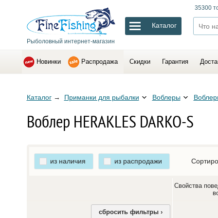
35300 т
Каталог
Рыболовный интернет-магазин
Новинки
Распродажа
Скидки
Гарантия
Доста
Каталог
→
Приманки для рыбалки
Воблеры
Вобле
Воблер HERAKLES DARKO-S
из наличия
из распродажи
Сортиро
Свойства пове
в
сбросить фильтры ›