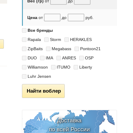
Вес (гр)
от
до
Цена
от
до
руб.
Все бренды
Rapala
Storm
HERAKLES
ZipBaits
Megabass
Pontoon21
DUO
IMA
ANRES
OSP
Williamson
ITUMO
Liberty
Luhr Jensen
Найти воблер
Доставка
по всей России