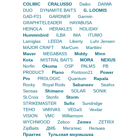
COLMIC
CRALUSSO
Daiko
DAIWA
DUO
DYNAMITE BAITS
G. LOOMIS
GAD-P21
GARDNER
Garmin
GRAPHITELEADER
HAYABUSA
HEINOLA
HERAKLES
HOLIDAY
Humminbird
ILBA
IMA
ITUMO
Lamiglas
LEEDA
Liberty
Luhr Jensen
MAJOR CRAFT
MarCum
Marttiini
Maver
MEGABASS
Middy
Minn
Kota
MISTRAL BAITS
MORA
NEXUS
Norfin
Okuma
OSP
PALMS
PB
PRODUCT
Plano
Pontoon21
Power
Pro
PROLOGIC
Quantum
Rapala
Rocky
Royal Rods
Sabaneev
Seafox
Sensas
Shimano
SOLAR
SONIK
St.Croix
Stonfo
Storm
STRIKEMASTER
Sufix
Sundridge
TEHO
VARIVAS
VEGaS
Vexilar
VISION
VMC
Williamson
WYCHWOOD
Zebco
Zemex
ZETRIX
ZipBaits
ДМБ
Мегатекс
Нельма
Практик
Тульская мормышка