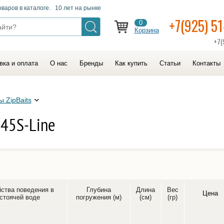
оваров в каталоге. 10 лет на рынке
+7(925) 5
0
Корзина
+7(
вка и оплата
О нас
Бренды
Как купить
Статьи
Контакты
 ZipBaits
 45S-Line
ства поведения в
Глубина
Длина
Вес
Цена
стоячей воде
погружения (м)
(см)
(гр)