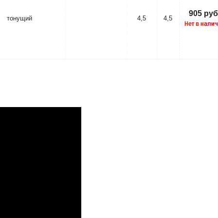
905 руб
тонущий
4,5
4,5