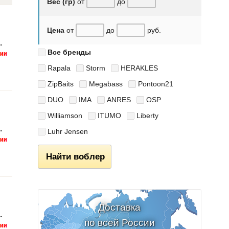
Вес (гр)
от
до
Цена
от
до
руб.
.
Все бренды
Rapala
Storm
HERAKLES
ZipBaits
Megabass
Pontoon21
DUO
IMA
ANRES
OSP
Williamson
ITUMO
Liberty
.
Luhr Jensen
Найти воблер
Доставка
.
по всей России