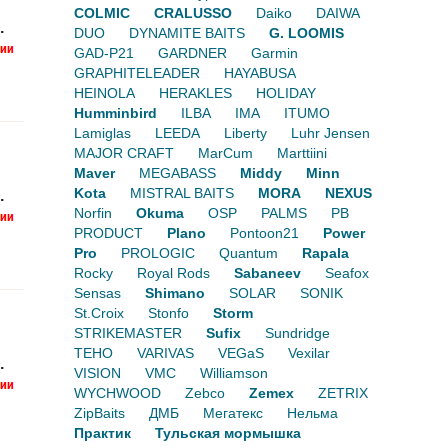
COLMIC
CRALUSSO
Daiko
DAIWA
.
DUO
DYNAMITE BAITS
G. LOOMIS
GAD-P21
GARDNER
Garmin
GRAPHITELEADER
HAYABUSA
HEINOLA
HERAKLES
HOLIDAY
Humminbird
ILBA
IMA
ITUMO
Lamiglas
LEEDA
Liberty
Luhr Jensen
MAJOR CRAFT
MarCum
Marttiini
Maver
MEGABASS
Middy
Minn
Kota
MISTRAL BAITS
MORA
NEXUS
.
Norfin
Okuma
OSP
PALMS
PB
PRODUCT
Plano
Pontoon21
Power
Pro
PROLOGIC
Quantum
Rapala
Rocky
Royal Rods
Sabaneev
Seafox
Sensas
Shimano
SOLAR
SONIK
St.Croix
Stonfo
Storm
STRIKEMASTER
Sufix
Sundridge
TEHO
VARIVAS
VEGaS
Vexilar
.
VISION
VMC
Williamson
WYCHWOOD
Zebco
Zemex
ZETRIX
ZipBaits
ДМБ
Мегатекс
Нельма
Практик
Тульская мормышка