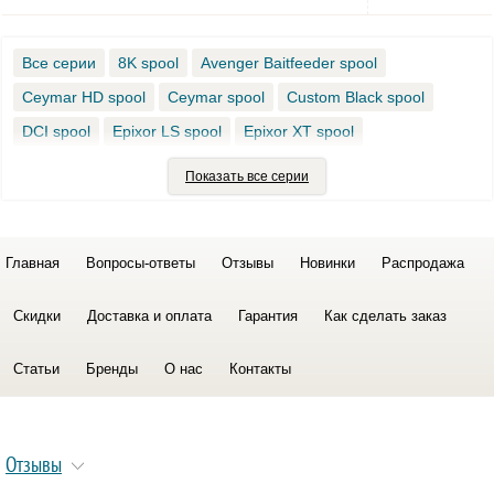
Все серии
8K spool
Avenger Baitfeeder spool
Ceymar HD spool
Ceymar spool
Custom Black spool
DCI spool
Epixor LS spool
Epixor XT spool
INC Spinning Reel spool
Inspira spool
Invicta spool
Показать все серии
ITX Carbon spool
ITX CB spool
LS Baitfeeder 6 K spool
LS Baitfeeder 8 K spool
Главная
Вопросы-ответы
Отзывы
Новинки
Распродажа
Скидки
Доставка и оплата
Гарантия
Как сделать заказ
Статьи
Бренды
О нас
Контакты
Отзывы