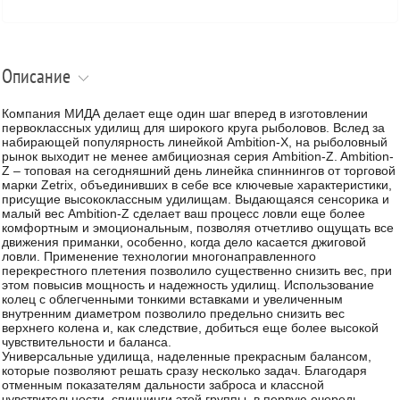
Описание
Компания МИДА делает еще один шаг вперед в изготовлении
первоклассных удилищ для широкого круга рыболовов. Вслед за
набирающей популярность линейкой Ambition-X, на рыболовный
рынок выходит не менее амбициозная серия Ambition-Z. Ambition-
Z – топовая на сегодняшний день линейка спиннингов от торговой
марки Zetrix, объединивших в себе все ключевые характеристики,
присущие высококлассным удилищам. Выдающаяся сенсорика и
малый вес Ambition-Z сделает ваш процесс ловли еще более
комфортным и эмоциональным, позволяя отчетливо ощущать все
движения приманки, особенно, когда дело касается джиговой
ловли. Применение технологии многонаправленного
перекрестного плетения позволило существенно снизить вес, при
этом повысив мощность и надежность удилищ. Использование
колец с облегченными тонкими вставками и увеличенным
внутренним диаметром позволило предельно снизить вес
верхнего колена и, как следствие, добиться еще более высокой
чувствительности и баланса.
Универсальные удилища, наделенные прекрасным балансом,
которые позволяют решать сразу несколько задач. Благодаря
отменным показателям дальности заброса и классной
чувствительности, спиннинги этой группы, в первую очередь,