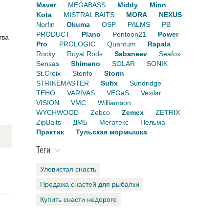
Maver
MEGABASS
Middy
Minn
Kota
MISTRAL BAITS
MORA
NEXUS
Norfin
Okuma
OSP
PALMS
PB
PRODUCT
Plano
Pontoon21
Power
тва
Pro
PROLOGIC
Quantum
Rapala
Rocky
Royal Rods
Sabaneev
Seafox
Sensas
Shimano
SOLAR
SONIK
St.Croix
Stonfo
Storm
STRIKEMASTER
Sufix
Sundridge
TEHO
VARIVAS
VEGaS
Vexilar
VISION
VMC
Williamson
WYCHWOOD
Zebco
Zemex
ZETRIX
ZipBaits
ДМБ
Мегатекс
Нельма
Практик
Тульская мормышка
Теги
Уловистая снасть
Продажа снастей для рыбалки
Купить снасти недорого