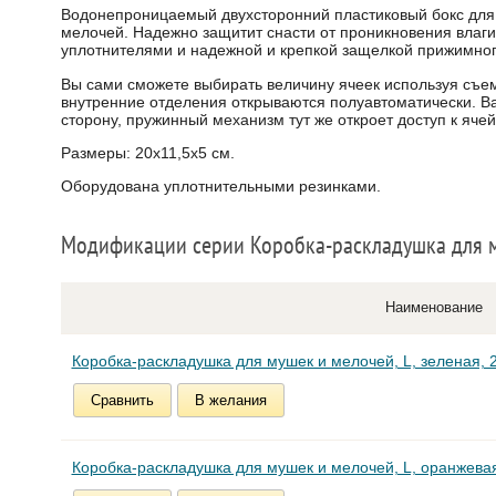
Водонепроницаемый двухсторонний пластиковый бокс для 
мелочей. Надежно защитит снасти от проникновения влаг
уплотнителями и надежной и крепкой защелкой прижимног
Вы сами сможете выбирать величину ячеек используя съем
внутренние отделения открываются полуавтоматически. Ва
сторону, пружинный механизм тут же откроет доступ к ячей
Размеры: 20х11,5х5 см.
Оборудована уплотнительными резинками.
Модификации серии Коробка-раскладушка для 
Наименование
Коробка-раскладушка для мушек и мелочей, L, зеленая, 2
Сравнить
В желания
Коробка-раскладушка для мушек и мелочей, L, оранжевая,