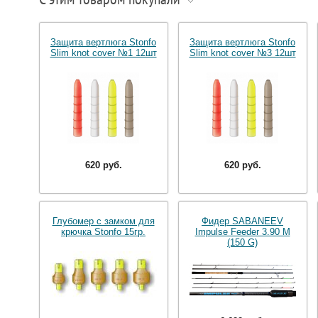
Защита вертлюга Stonfo
Защита вертлюга Stonfo
Slim knot cover №1 12шт
Slim knot cover №3 12шт
620 руб.
620 руб.
Глубомер с замком для
Фидер SABANEEV
крючка Stonfo 15гр.
Impulse Feeder 3.90 M
(150 G)