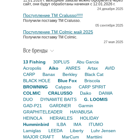
11.01.2026 г. выходные Заказы можно оформлять через
сайт, они будут обработаны начиная с 12.01.2026 г.
24 декабря 2025
Поступление TM Cralusso!!!!!
Получили поставку ТМ Cralusso.
05 сентября 2025
Поступление TM Colmic май 2025
Получили поставку ТМ Colmic.
27 мая 2025
Все бренды
13 Fishing
30PLUS
Abu Garcia
Acropolis
Aiko
ANRES
Artax
AVID
CARP
Banax
Berkley
Black Cat
BLACK HOLE
Blue Fox
Briscola
BROWNING
Calypso
CARP SPIRIT
COLMIC
CRALUSSO
Daiko
DAIWA
DUO
DYNAMITE BAITS
G. LOOMIS
GAD-P21
GARDNER
Garmin
GRAPHITELEADER
HAYABUSA
HEINOLA
HERAKLES
HOLIDAY
Humminbird
ILBA
IMA
ITUMO
Lamiglas
LEEDA
Liberty
Luhr Jensen
MAJOR CRAFT
MarCum
Marttiini