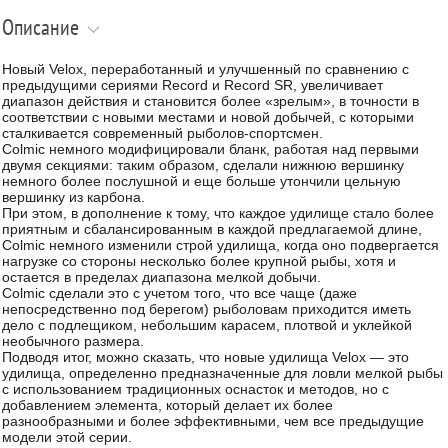
Описание
Новый Velox, переработанный и улучшенный по сравнению с
предыдущими сериями Record и Record SR, увеличивает
диапазон действия и становится более «зрелым», в точности в
соответствии с новыми местами и новой добычей, с которыми
сталкивается современный рыболов-спортсмен.
Colmic немного модифицировали бланк, работая над первыми
двумя секциями: таким образом, сделали нижнюю вершинку
немного более послушной и еще больше утончили цельную
вершинку из карбона.
При этом, в дополнение к тому, что каждое удилище стало более
приятным и сбалансированным в каждой предлагаемой длине,
Colmic немного изменили строй удилища, когда оно подвергается
нагрузке со стороны несколько более крупной рыбы, хотя и
остается в пределах диапазона мелкой добычи.
Colmic сделали это с учетом того, что все чаще (даже
непосредственно под берегом) рыболовам приходится иметь
дело с подлещиком, небольшим карасем, плотвой и уклейкой
необычного размера.
Подводя итог, можно сказать, что новые удилища Velox — это
удилища, определенно предназначенные для ловли мелкой рыбы
с использованием традиционных оснасток и методов, но с
добавлением элемента, который делает их более
разнообразными и более эффективными, чем все предыдущие
модели этой серии.