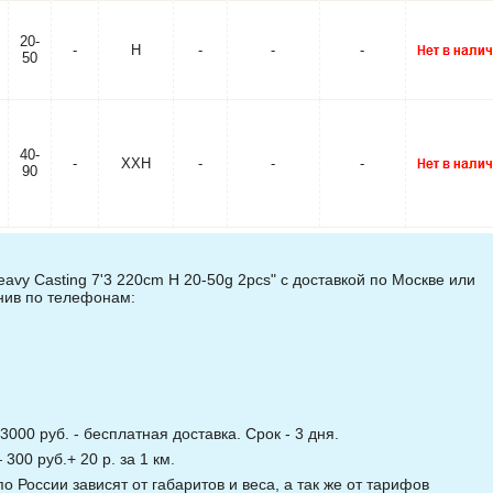
20-
-
H
-
-
-
50
40-
-
XXH
-
-
-
90
avy Casting 7'3 220cm H 20-50g 2pcs" с доставкой по Москве или
онив по телефонам:
3000 руб. - бесплатная доставка. Срок - 3 дня.
00 руб.+ 20 р. за 1 км.
о России зависят от габаритов и веса, а так же от тарифов