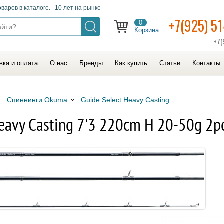
оваров в каталоге. 10 лет на рынке
+7(925) 5
0
Корзина
+7(
вка и оплата
О нас
Бренды
Как купить
Статьи
Контакты
Спиннинги Okuma
Guide Select Heavy Casting
eavy Casting 7'3 220cm H 20-50g 2p