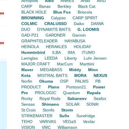
Acropolis
Aiko
ANRES
Artax
AVID
CARP
Banax
Berkley
Black Cat
BLACK HOLE
Blue Fox
Briscola
BROWNING
Calypso
CARP SPIRIT
COLMIC
CRALUSSO
Daiko
DAIWA
DUO
DYNAMITE BAITS
G. LOOMIS
GAD-P21
GARDNER
Garmin
GRAPHITELEADER
HAYABUSA
HEINOLA
HERAKLES
HOLIDAY
Humminbird
ILBA
IMA
ITUMO
Lamiglas
LEEDA
Liberty
Luhr Jensen
MAJOR CRAFT
MarCum
Marttiini
Maver
MEGABASS
Middy
Minn
Kota
MISTRAL BAITS
MORA
NEXUS
Norfin
Okuma
OSP
PALMS
PB
PRODUCT
Plano
Pontoon21
Power
Pro
PROLOGIC
Quantum
Rapala
Rocky
Royal Rods
Sabaneev
Seafox
Sensas
Shimano
SOLAR
SONIK
St.Croix
Stonfo
Storm
STRIKEMASTER
Sufix
Sundridge
TEHO
VARIVAS
VEGaS
Vexilar
VISION
VMC
Williamson