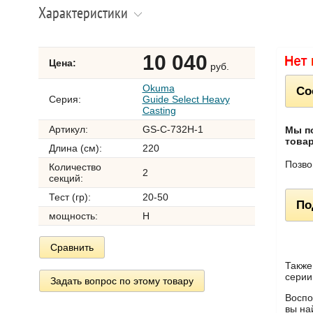
Характеристики
10 040
Цена:
руб.
Okuma
Со
Серия:
Guide Select Heavy
Casting
Артикул:
GS-C-732H-1
Мы п
товар
Длина (см):
220
Позво
Количество
2
секций:
Тест (гр):
20-50
По
мощность:
H
Сравнить
Также
серии
Задать вопрос по этому товару
Воспо
вы на