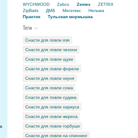
WYCHWOOD
Zebco
Zemex
ZETRIX
ZipBaits
ДМБ
Мегатекс
Нельма
Практик
Тульская мормышка
Теги
Снасти для ловли язя
Снасти для ловли чехони
Снасти для ловли щуки
Снасти для ловли форели
Снасти для ловли окуня
Снасти для ловли сома
Снасти для ловли судака
Снасти для ловли хариуса
Снасти для ловли жереха
Снасти для ловли горбуши
в
Снасти для ловли на спиннинг