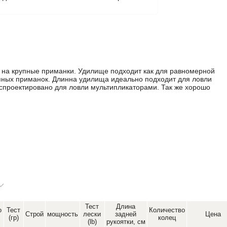
и на крупные приманки. Удилище подходит как для равномерной
упных приманок. Длинна удилища идеально подходит для ловли
спроектировано для ловли мультипликаторами. Так же хорошо
Тест
Длина
о
Тест
Количество
Строй
мощность
лески
задней
Цена
(гр)
колец
(lb)
рукоятки, см