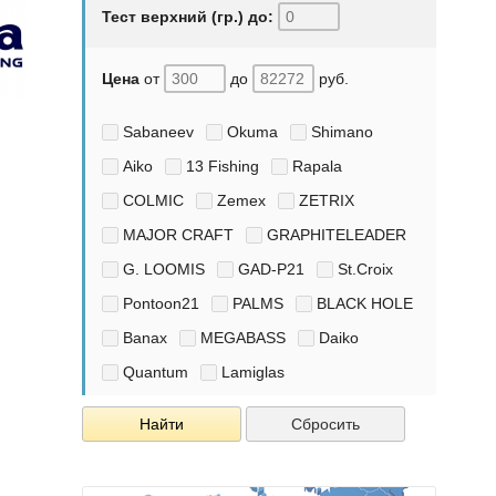
Тест верхний (гр.) до:
Цена
от
до
руб.
Sabaneev
Okuma
Shimano
Aiko
13 Fishing
Rapala
COLMIC
Zemex
ZETRIX
MAJOR CRAFT
GRAPHITELEADER
G. LOOMIS
GAD-P21
St.Croix
Pontoon21
PALMS
BLACK HOLE
Banax
MEGABASS
Daiko
Quantum
Lamiglas
Найти
Сбросить