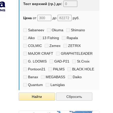
Тест верхний (гр.) до:
Цена
от
до
руб.
Sabaneev
Okuma
Shimano
Aiko
13 Fishing
Rapala
COLMIC
Zemex
ZETRIX
MAJOR CRAFT
GRAPHITELEADER
G. LOOMIS
GAD-P21
St.Croix
Pontoon21
PALMS
BLACK HOLE
Banax
MEGABASS
Daiko
Quantum
Lamiglas
Найти
Сбросить