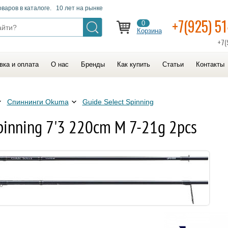
оваров в каталоге. 10 лет на рынке
+7(925) 5
0
Корзина
+7(
вка и оплата
О нас
Бренды
Как купить
Статьи
Контакты
Спиннинги Okuma
Guide Select Spinning
pinning 7'3 220cm M 7-21g 2pcs