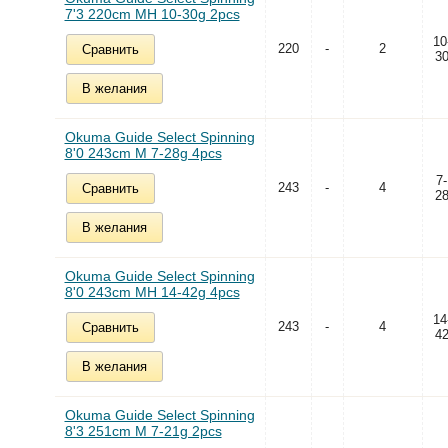
7'3 220cm MH 10-30g 2pcs
10
220
-
2
Сравнить
3
В желания
Okuma Guide Select Spinning
8'0 243cm M 7-28g 4pcs
7-
243
-
4
Сравнить
2
В желания
Okuma Guide Select Spinning
8'0 243cm MH 14-42g 4pcs
14
243
-
4
Сравнить
4
В желания
Okuma Guide Select Spinning
8'3 251cm M 7-21g 2pcs