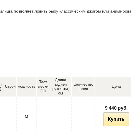
дилища позволяет ловить рыбу классическим джигом или анимирова
Длина
Тест
ст
задней
Количество
Строй
мощность
лески
Цена
)
рукоятки,
колец
(lb)
см
9 440 руб.
-
M
-
-
-
1
Купить