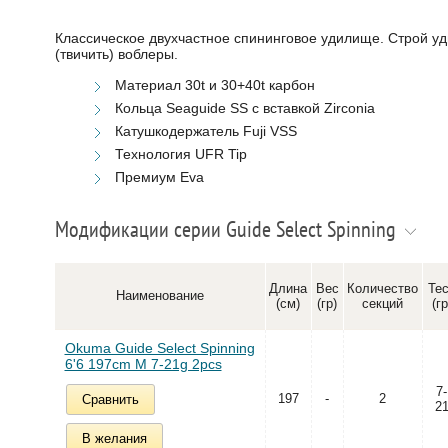
Классическое двухчастное спининговое удилище. Строй у
(твичить) воблеры.
Материал 30t и 30+40t карбон
Кольца Seaguide SS с вставкой Zirconia
Катушкодержатель Fuji VSS
Технология UFR Tip
Премиум Eva
Модификации серии Guide Select Spinning
Длина
Вес
Количество
Те
Наименование
(см)
(гр)
секций
(гр
Okuma Guide Select Spinning
6'6 197cm M 7-21g 2pcs
7-
197
-
2
Сравнить
2
В желания