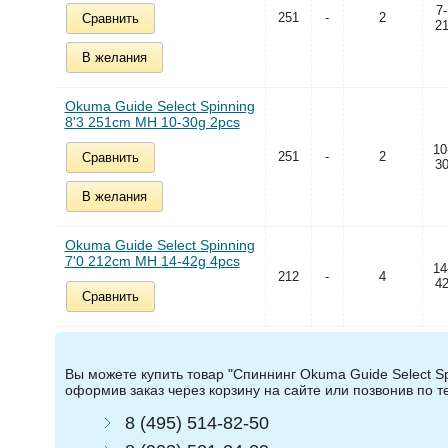
7-
251
-
2
Сравнить
2
В желания
Okuma Guide Select Spinning
8'3 251cm MH 10-30g 2pcs
10
251
-
2
Сравнить
3
В желания
Okuma Guide Select Spinning
7'0 212cm MH 14-42g 4pcs
14
212
-
4
4
Сравнить
Вы можете купить товар "Спиннинг Okuma Guide Select Sp
оформив заказ через корзину на сайте или позвонив по 
8 (495) 514-82-50