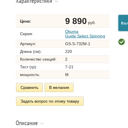
Характеристики
9 890
Цена:
руб.
Кол
Okuma
Серия:
Guide Select Spinning
Артикул:
GS-S-732M-1
Длина (см):
220
Количество секций:
2
Тест (гр):
7-21
мощность:
M
Сравнить
В желания
Задать вопрос по этому товару
Описание