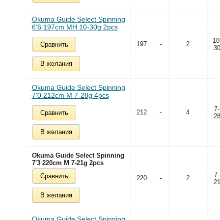
Okuma Guide Select Spinning
6'6 197cm MH 10-30g 2pcs
10
197
-
2
Сравнить
3
В желания
Okuma Guide Select Spinning
7'0 212cm M 7-28g 4pcs
7-
212
-
4
Сравнить
2
В желания
Okuma Guide Select Spinning
7'3 220cm M 7-21g 2pcs
7-
Сравнить
220
-
2
2
В желания
Okuma Guide Select Spinning