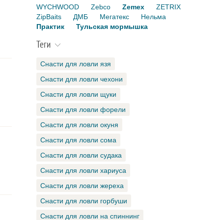
WYCHWOOD
Zebco
Zemex
ZETRIX
ZipBaits
ДМБ
Мегатекс
Нельма
Практик
Тульская мормышка
Теги
Снасти для ловли язя
Снасти для ловли чехони
Снасти для ловли щуки
Снасти для ловли форели
Снасти для ловли окуня
Снасти для ловли сома
Снасти для ловли судака
Снасти для ловли хариуса
Снасти для ловли жереха
Снасти для ловли горбуши
Снасти для ловли на спиннинг