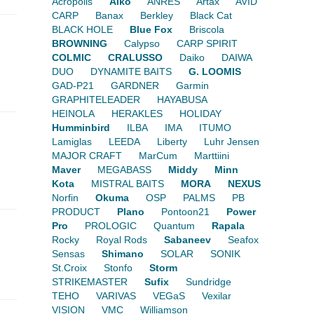
Acropolis
Aiko
ANRES
Artax
AVID
CARP
Banax
Berkley
Black Cat
BLACK HOLE
Blue Fox
Briscola
BROWNING
Calypso
CARP SPIRIT
COLMIC
CRALUSSO
Daiko
DAIWA
DUO
DYNAMITE BAITS
G. LOOMIS
GAD-P21
GARDNER
Garmin
GRAPHITELEADER
HAYABUSA
HEINOLA
HERAKLES
HOLIDAY
Humminbird
ILBA
IMA
ITUMO
Lamiglas
LEEDA
Liberty
Luhr Jensen
MAJOR CRAFT
MarCum
Marttiini
Maver
MEGABASS
Middy
Minn
Kota
MISTRAL BAITS
MORA
NEXUS
Norfin
Okuma
OSP
PALMS
PB
PRODUCT
Plano
Pontoon21
Power
Pro
PROLOGIC
Quantum
Rapala
Rocky
Royal Rods
Sabaneev
Seafox
Sensas
Shimano
SOLAR
SONIK
St.Croix
Stonfo
Storm
STRIKEMASTER
Sufix
Sundridge
TEHO
VARIVAS
VEGaS
Vexilar
VISION
VMC
Williamson