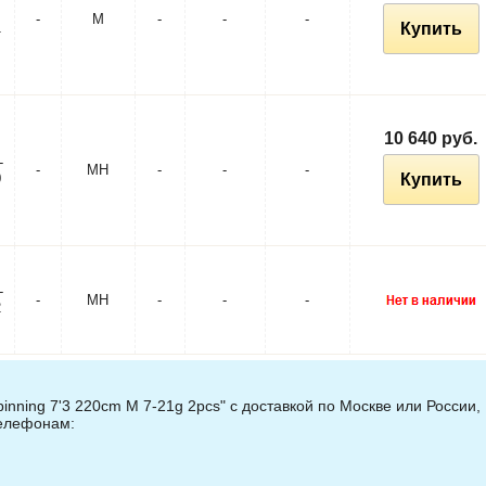
-
M
-
-
-
1
Купить
10 640 руб.
-
-
MH
-
-
-
0
Купить
-
-
MH
-
-
-
2
inning 7'3 220cm M 7-21g 2pcs" с доставкой по Москве или России,
телефонам: