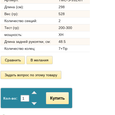
Длина (см):
298
Вес (гр):
528
Количество секций:
2
Тест (гр):
200-300
мощность:
XH
Длина задней рукоятки, см:
48.5
Количество колец:
7+Tip
Сравнить
В желания
Задать вопрос по этому товару
Купить
Кол-во: