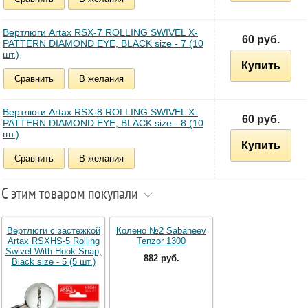
Вертлюги Artax RSX-7 ROLLING SWIVEL X-
60 руб.
PATTERN DIAMOND EYE, BLACK size - 7 (10
шт.)
Купить
Сравнить
В желания
Вертлюги Artax RSX-8 ROLLING SWIVEL X-
60 руб.
PATTERN DIAMOND EYE, BLACK size - 8 (10
шт.)
Купить
Сравнить
В желания
С этим товаром покупали
Вертлюги с застежкой
Колено №2 Sabaneev
Artax RSXHS-5 Rolling
Tenzor 1300
Swivel With Hook Snap,
882 руб.
Black size - 5 (5 шт.)