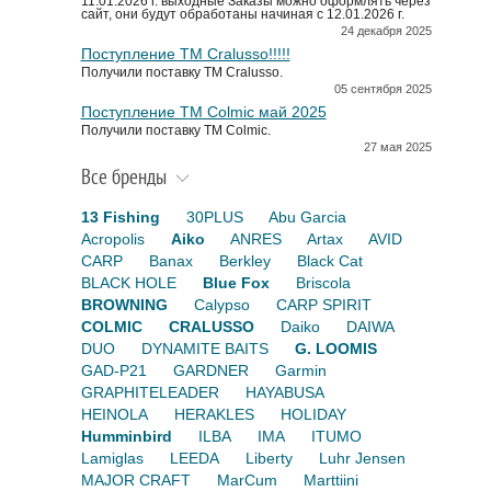
11.01.2026 г. выходные Заказы можно оформлять через
сайт, они будут обработаны начиная с 12.01.2026 г.
24 декабря 2025
Поступление TM Cralusso!!!!!
Получили поставку ТМ Cralusso.
05 сентября 2025
Поступление TM Colmic май 2025
Получили поставку ТМ Colmic.
27 мая 2025
Все бренды
13 Fishing
30PLUS
Abu Garcia
Acropolis
Aiko
ANRES
Artax
AVID
CARP
Banax
Berkley
Black Cat
BLACK HOLE
Blue Fox
Briscola
BROWNING
Calypso
CARP SPIRIT
COLMIC
CRALUSSO
Daiko
DAIWA
DUO
DYNAMITE BAITS
G. LOOMIS
GAD-P21
GARDNER
Garmin
GRAPHITELEADER
HAYABUSA
HEINOLA
HERAKLES
HOLIDAY
Humminbird
ILBA
IMA
ITUMO
Lamiglas
LEEDA
Liberty
Luhr Jensen
MAJOR CRAFT
MarCum
Marttiini