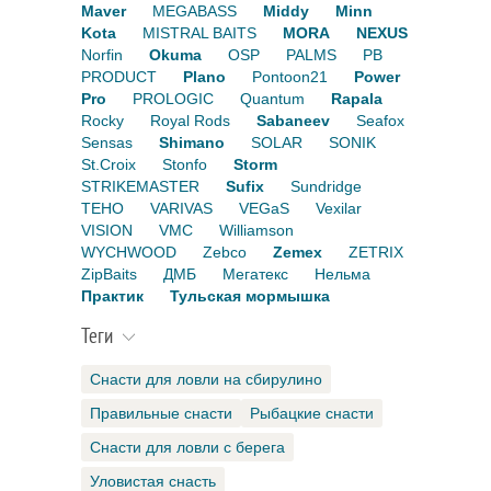
Maver
MEGABASS
Middy
Minn
Kota
MISTRAL BAITS
MORA
NEXUS
Norfin
Okuma
OSP
PALMS
PB
PRODUCT
Plano
Pontoon21
Power
Pro
PROLOGIC
Quantum
Rapala
Rocky
Royal Rods
Sabaneev
Seafox
Sensas
Shimano
SOLAR
SONIK
St.Croix
Stonfo
Storm
STRIKEMASTER
Sufix
Sundridge
TEHO
VARIVAS
VEGaS
Vexilar
VISION
VMC
Williamson
WYCHWOOD
Zebco
Zemex
ZETRIX
ZipBaits
ДМБ
Мегатекс
Нельма
Практик
Тульская мормышка
Теги
Снасти для ловли на сбирулино
Правильные снасти
Рыбацкие снасти
Снасти для ловли с берега
Уловистая снасть