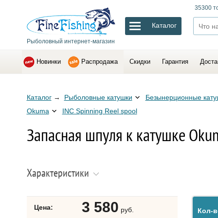
35300 т
Каталог
Рыболовный интернет-магазин
Новинки
Распродажа
Скидки
Гарантия
Доста
Каталог
→
Рыболовные катушки
Безынерционные кату
Okuma
INC Spinning Reel spool
Запасная шпуля к катушке Okum
Характеристики
3 580
Цена:
руб.
Кол-в