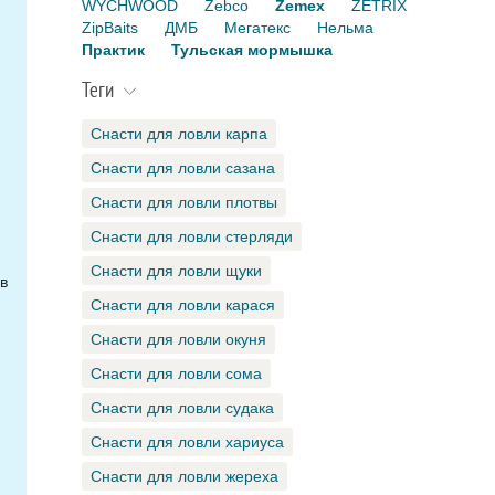
WYCHWOOD
Zebco
Zemex
ZETRIX
ZipBaits
ДМБ
Мегатекс
Нельма
Практик
Тульская мормышка
Теги
Снасти для ловли карпа
Снасти для ловли сазана
Снасти для ловли плотвы
Снасти для ловли стерляди
Снасти для ловли щуки
в
Снасти для ловли карася
Снасти для ловли окуня
Снасти для ловли сома
Снасти для ловли судака
Снасти для ловли хариуса
Снасти для ловли жереха