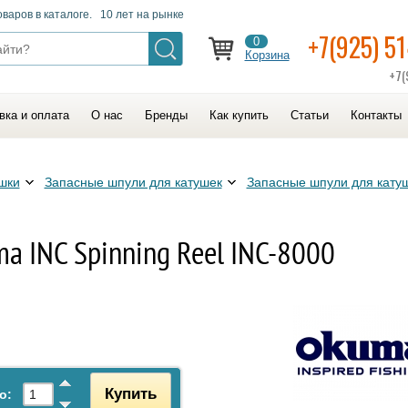
оваров в каталоге. 10 лет на рынке
+7(925) 5
0
Корзина
+7(
вка и оплата
О нас
Бренды
Как купить
Статьи
Контакты
шки
Запасные шпули для катушек
Запасные шпули для кату
a INC Spinning Reel INC-8000
Купить
о: