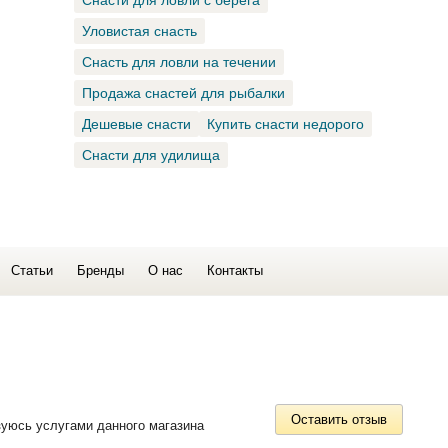
Снасти для ловли с берега
Уловистая снасть
Снасть для ловли на течении
Продажа снастей для рыбалки
Дешевые снасти
Купить снасти недорого
Снасти для удилища
Статьи
Бренды
О нас
Контакты
Оставить отзыв
зуюсь услугами данного магазина