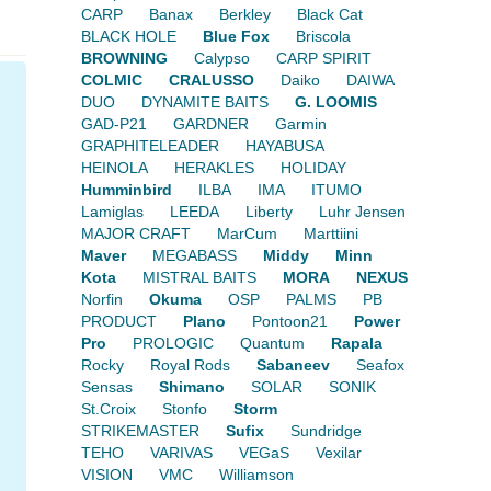
CARP
Banax
Berkley
Black Cat
BLACK HOLE
Blue Fox
Briscola
BROWNING
Calypso
CARP SPIRIT
COLMIC
CRALUSSO
Daiko
DAIWA
DUO
DYNAMITE BAITS
G. LOOMIS
GAD-P21
GARDNER
Garmin
GRAPHITELEADER
HAYABUSA
HEINOLA
HERAKLES
HOLIDAY
Humminbird
ILBA
IMA
ITUMO
Lamiglas
LEEDA
Liberty
Luhr Jensen
MAJOR CRAFT
MarCum
Marttiini
Maver
MEGABASS
Middy
Minn
Kota
MISTRAL BAITS
MORA
NEXUS
Norfin
Okuma
OSP
PALMS
PB
PRODUCT
Plano
Pontoon21
Power
Pro
PROLOGIC
Quantum
Rapala
Rocky
Royal Rods
Sabaneev
Seafox
Sensas
Shimano
SOLAR
SONIK
St.Croix
Stonfo
Storm
STRIKEMASTER
Sufix
Sundridge
TEHO
VARIVAS
VEGaS
Vexilar
VISION
VMC
Williamson