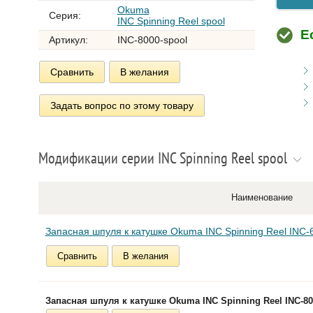
Okuma
Серия:
INC Spinning Reel spool
Е
Артикул:
INC-8000-spool
Сравнить
В желания
Задать вопрос по этому товару
Модификации серии INC Spinning Reel spool
Наименование
Запасная шпуля к катушке Okuma INC Spinning Reel INC-
Сравнить
В желания
Запасная шпуля к катушке Okuma INC Spinning Reel INC-80