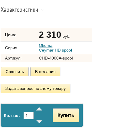
Характеристики
2 310
Цена:
руб.
Okuma
Серия:
Ceymar HD spool
Артикул:
CHD-4000A-spool
Сравнить
В желания
Задать вопрос по этому товару
Купить
Кол-во: